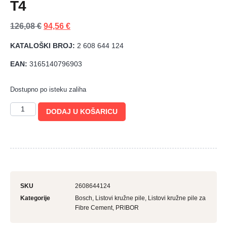
T4
126,08
€
94,56
€
KATALOŠKI BROJ:
2 608 644 124
EAN:
3165140796903
Dostupno po isteku zaliha
DODAJ U KOŠARICU
SKU
2608644124
Kategorije
Bosch
,
Listovi kružne pile
,
Listovi kružne pile za
Fibre Cement
,
PRIBOR