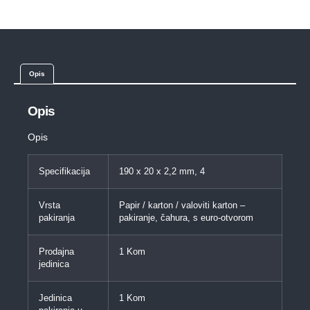
Opis
Opis
Opis
Specifikacija
190 x 20 x 2,2 mm, 4
Vrsta
Papir / karton / valoviti karton –
pakiranja
pakiranje, čahura, s euro-otvorom
Prodajna
1 Kom
jedinica
Jedinica
1 Kom