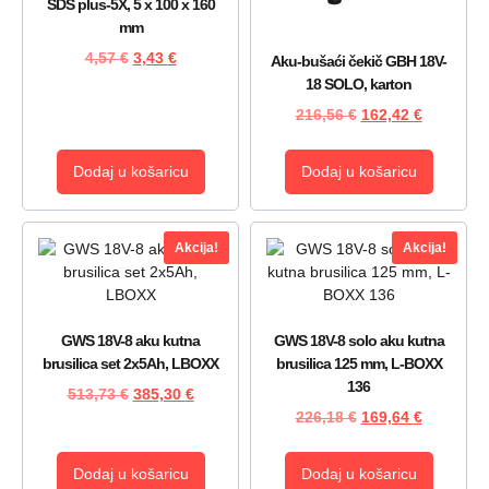
SDS plus-5X, 5 x 100 x 160
mm
4,57
€
3,43
€
Aku-bušaći čekič GBH 18V-
18 SOLO, karton
216,56
€
162,42
€
Dodaj u košaricu
Dodaj u košaricu
Akcija!
Akcija!
GWS 18V-8 aku kutna
GWS 18V-8 solo aku kutna
brusilica set 2x5Ah, LBOXX
brusilica 125 mm, L-BOXX
136
513,73
€
385,30
€
226,18
€
169,64
€
Dodaj u košaricu
Dodaj u košaricu