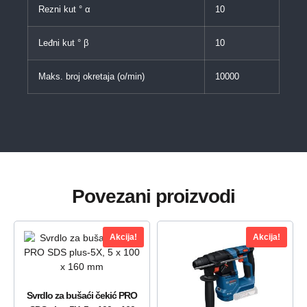
Rezni kut ° α
10
Leđni kut ° β
10
Maks. broj okretaja (o/min)
10000
Povezani proizvodi
Akcija!
Akcija!
Svrdlo za bušaći čekić PRO