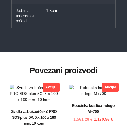
Jedinica
1 Kom
pakiranja u
pošiljci
Povezani proizvodi
Akcija!
Akcija!
Robotska kosilica Indego
Svrdlo za bušaći čekić PRO
M+700
SDS plus-5X, 5 x 100 x 160
1.561,28
€
1.170,96
€
mm, 10 kom