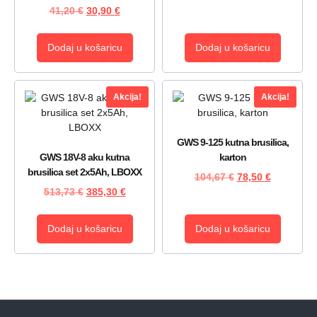
41,20
€
30,90
€
Dodaj u košaricu
Dodaj u košaricu
Akcija!
Akcija!
GWS 9-125 kutna brusilica,
GWS 18V-8 aku kutna
karton
brusilica set 2x5Ah, LBOXX
104,67
€
78,50
€
513,73
€
385,30
€
Dodaj u košaricu
Dodaj u košaricu