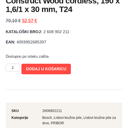
Construct Wood cordless, 190 x
1,6/1 x 30 mm, T24
70,10
€
52,57
€
KATALOŠKI BROJ:
2 608 902 211
EAN:
4059952685397
Dostupno po isteku zaliha
DODAJ U KOŠARICU
SKU
2608902211
Kategorije
Bosch
,
Listovi kružne pile
,
Listovi kružne pile za
drvo
,
PRIBOR