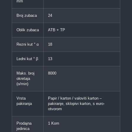
mm
Broj zubaca
24
Oblik zubaca
ATB + TP
Rezni kut ° α
18
Leđni kut ° β
13
Maks. broj
8000
okretaja
(o/min)
Vrsta
Papir / karton / valoviti karton –
pakiranja
pakiranje, sklopivi karton, s euro-
otvorom
Prodajna
1 Kom
jedinica