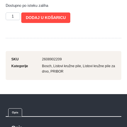
Dostupno po isteku zaliha
DODAJ U KOŠARICU
SKU
2608902209
Kategorije
Bosch
,
Listovi kružne pile
,
Listovi kružne pile za
drvo
,
PRIBOR
Opis