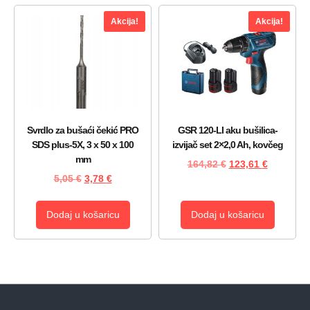
Akcija!
Akcija!
Svrdlo za bušaći čekić PRO
GSR 120-LI aku bušilica-
SDS plus-5X, 3 x 50 x 100
izvijač set 2×2,0 Ah, kovčeg
mm
164,82
€
123,61
€
5,05
€
3,78
€
Dodaj u košaricu
Dodaj u košaricu