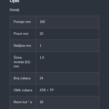
Opis
Detalji
Promjer mm
160
Provrt mm
20
Debljina mm
1
Širina
1.6
rezanja (b1)
mm
Broj zubaca
24
Oblik zubaca
ATB + TP
Rezni kut ° α
18