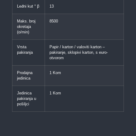
Leđni kut ° β
13
Maks. broj
8500
okretaja
(o/min)
Vrsta
Papir / karton / valoviti karton –
pakiranja
pakiranje, sklopivi karton, s euro-
otvorom
Prodajna
1 Kom
jedinica
Jedinica
1 Kom
pakiranja u
pošiljci