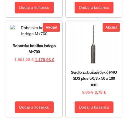
Dodaj u košaricu
Dodaj u košaricu
Akcija!
Akcija!
Robotska kosilica Indego
M+700
1.561,28
€
1.170,96
€
Svrdlo za bušaći čekić PRO
SDS plus-5X, 3 x 50 x 100
mm
5,05
€
3,78
€
Dodaj u košaricu
Dodaj u košaricu