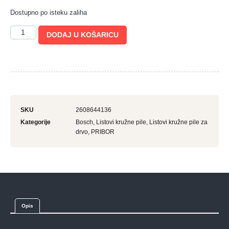
Dostupno po isteku zaliha
DODAJ U KOŠARICU
SKU
2608644136
Kategorije
Bosch
,
Listovi kružne pile
,
Listovi kružne pile za
drvo
,
PRIBOR
Opis