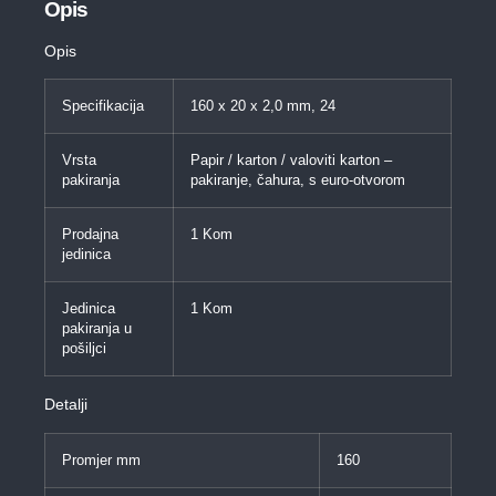
Opis
Opis
Specifikacija
160 x 20 x 2,0 mm, 24
Vrsta
Papir / karton / valoviti karton –
pakiranja
pakiranje, čahura, s euro-otvorom
Prodajna
1 Kom
jedinica
Jedinica
1 Kom
pakiranja u
pošiljci
Detalji
Promjer mm
160