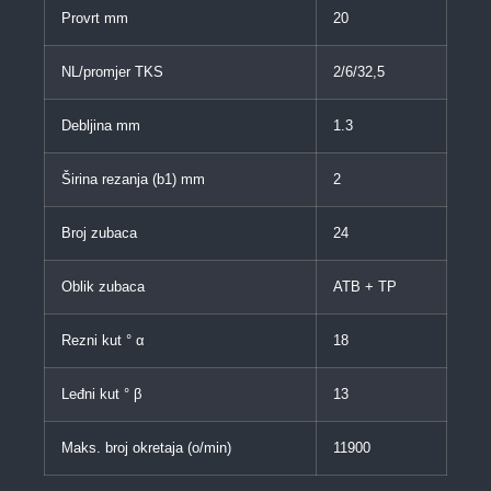
Provrt mm
20
NL/promjer TKS
2/6/32,5
Debljina mm
1.3
Širina rezanja (b1) mm
2
Broj zubaca
24
Oblik zubaca
ATB + TP
Rezni kut ° α
18
Leđni kut ° β
13
Maks. broj okretaja (o/min)
11900