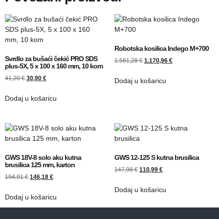
Robotska kosilica Indego M+700
Svrdlo za bušaći čekić PRO SDS
1.561,28
€
1.170,96
€
plus-5X, 5 x 100 x 160 mm, 10 kom
41,20
€
30,90
€
Dodaj u košaricu
Dodaj u košaricu
GWS 18V-8 solo aku kutna
GWS 12-125 S kutna brusilica
brusilica 125 mm, karton
147,98
€
110,99
€
194,91
€
146,18
€
Dodaj u košaricu
Dodaj u košaricu