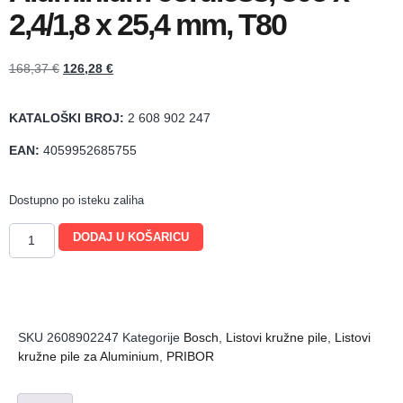
2,4/1,8 x 25,4 mm, T80
168,37
€
126,28
€
KATALOŠKI BROJ:
2 608 902 247
EAN:
4059952685755
Dostupno po isteku zaliha
DODAJ U KOŠARICU
SKU
2608902247
Kategorije
Bosch
,
Listovi kružne pile
,
Listovi
kružne pile za Aluminium
,
PRIBOR