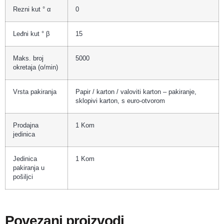
Rezni kut ° α
0
Leđni kut ° β
15
Maks. broj
5000
okretaja (o/min)
Vrsta pakiranja
Papir / karton / valoviti karton – pakiranje,
sklopivi karton, s euro-otvorom
Prodajna
1 Kom
jedinica
Jedinica
1 Kom
pakiranja u
pošiljci
Povezani proizvodi