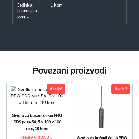
Jedinica
1 Kom
pakiranja u
pošiljci
Povezani proizvodi
Akcija!
Akcija!
Svrdlo za bušaći čekić PRO
SDS plus-5X, 5 x 100 x 160
mm, 10 kom
41,20
€
30,90
€
Svrdlo za bušaći čekić PRO