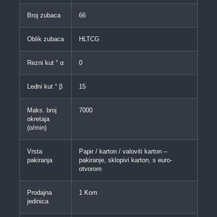
Broj zubaca
66
Oblik zubaca
HLTCG
Rezni kut ° α
0
Leđni kut ° β
15
Maks. broj
7000
okretaja
(o/min)
Vrsta
Papir / karton / valoviti karton –
pakiranja
pakiranje, sklopivi karton, s euro-
otvorom
Prodajna
1 Kom
jedinica