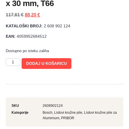
x 30 mm, T66
117,61
€
88,20
€
KATALOŠKI BROJ:
2 608 902 124
EAN:
4059952684512
Dostupno po isteku zaliha
DODAJ U KOŠARICU
SKU
2608902124
Kategorije
Bosch
,
Listovi kružne pile
,
Listovi kružne pile za
Aluminium
,
PRIBOR