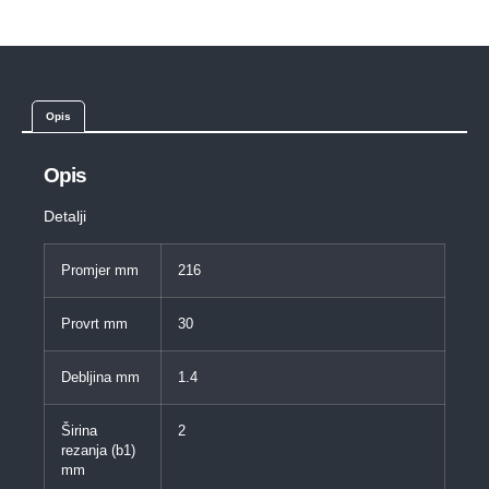
Opis
Opis
Detalji
Promjer mm
216
Provrt mm
30
Debljina mm
1.4
Širina
2
rezanja (b1)
mm