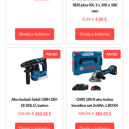
SDS plus-5X, 3 x 100 x 160
mm
5,33
€
4,00
€
Dodaj u košaricu
Dodaj u košaricu
Akcija!
Akcija!
Aku-bušaći čekič GBH 18V-
GWS 18V-8 aku kutna
18 SOLO, karton
brusilica set 2x4Ah, LBOXX
216,56
€
162,42
€
480,05
€
360,03
€
Dodaj u košaricu
Dodaj u košaricu