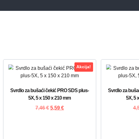
Akcija!
Svrdlo za bušaći čekić PRO SDS plus-
Svrdlo za buša
5X, 5 x 150 x 210 mm
5X, 5 
7,46
€
5,59
€
4,