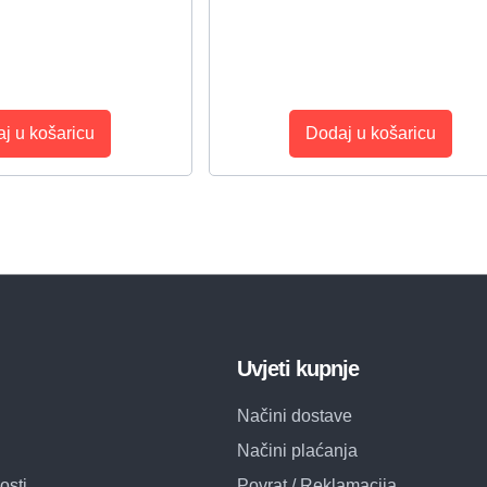
j u košaricu
Dodaj u košaricu
Uvjeti kupnje
Načini dostave
Načini plaćanja
osti
Povrat / Reklamacija