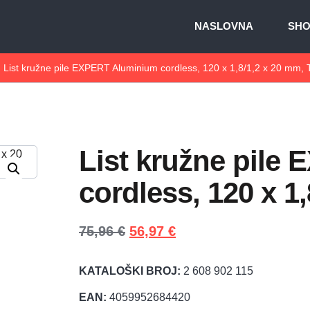
NASLOVNA
SH
List kružne pile EXPERT Aluminium cordless, 120 x 1,8/1,2 x 20 mm, 
List kružne pile
cordless, 120 x 1
75,96
€
56,97
€
KATALOŠKI BROJ:
2 608 902 115
EAN:
4059952684420