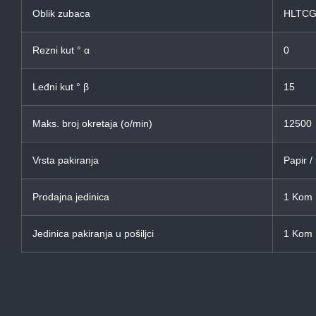
Oblik zubaca
HLTC
Rezni kut ° α
0
Leđni kut ° β
15
Maks. broj okretaja (o/min)
12500
Vrsta pakiranja
Papir /
Prodajna jedinica
1 Kom
Jedinica pakiranja u pošiljci
1 Kom