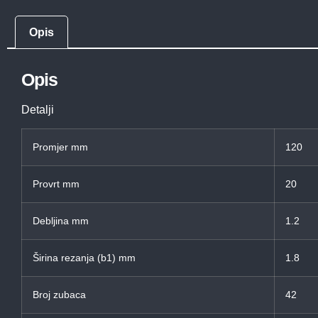
Opis
Opis
Detalji
Promjer mm
120
Provrt mm
20
Debljina mm
1.2
Širina rezanja (b1) mm
1.8
Broj zubaca
42