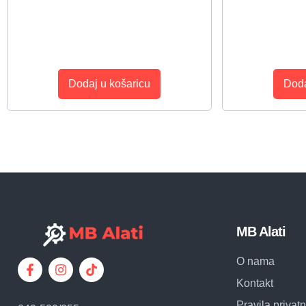
Dodaj u košaricu
Doda
MB Alati
O nama
Kontakt
Pravila privatn