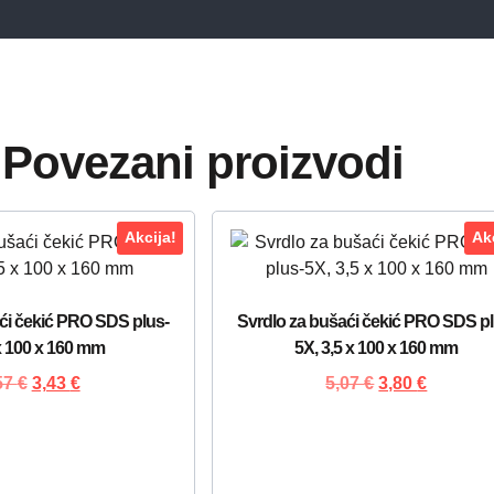
Povezani proizvodi
Akcija!
Akc
ći čekić PRO SDS plus-
Svrdlo za bušaći čekić PRO SDS pl
x 100 x 160 mm
5X, 3,5 x 100 x 160 mm
57
€
3,43
€
5,07
€
3,80
€