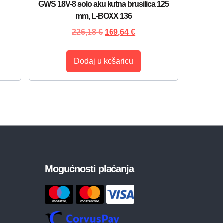
GWS 18V-8 solo aku kutna brusilica 125
mm, L-BOXX 136
226,18
€
169,64
€
Dodaj u košaricu
Mogućnosti plaćanja