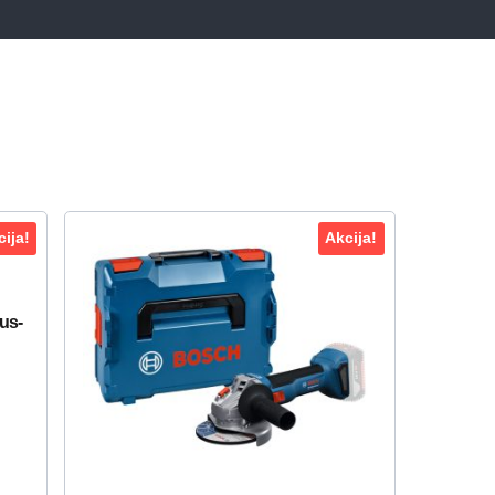
ija!
Akcija!
us-