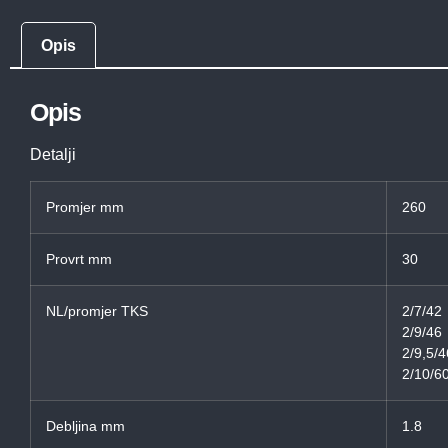
Opis
Opis
Detalji
Promjer mm
260
Provrt mm
30
NL/promjer TKS
2/7/42
2/9/46
2/9,5/4
2/10/6
Debljina mm
1.8