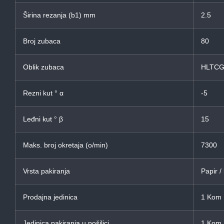
Širina rezanja (b1) mm
2.5
Broj zubaca
80
Oblik zubaca
HLTC
Rezni kut ° α
-5
Leđni kut ° β
15
Maks. broj okretaja (o/min)
7300
Vrsta pakiranja
Papir /
Prodajna jedinica
1 Kom
Jedinica pakiranja u pošiljci
1 Kom