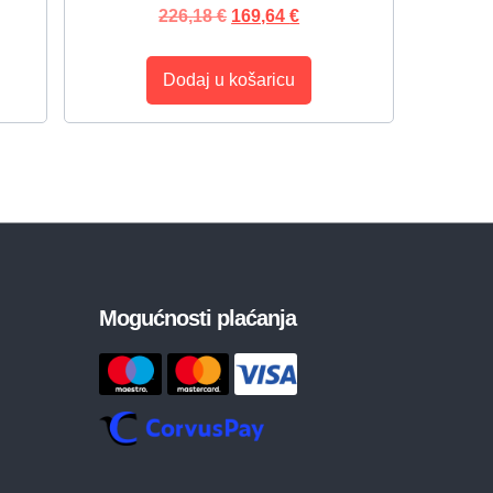
226,18
€
169,64
€
Dodaj u košaricu
Mogućnosti plaćanja