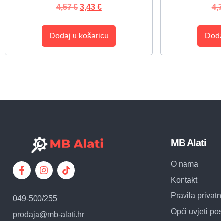
4,57
€
3,43
€
4,
Dodaj u košaricu
Doda
MB Alati
O nama
Kontakt
Pravila privatn
049-500/255
Opći uvjeti po
prodaja@mb-alati.hr