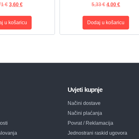
71
€
3,60
€
5,33
€
4,00
€
j u košaricu
Dodaj u košaricu
Uvjeti kupnje
Načini dostave
Načini plaćanja
osti
Povrat / Reklamacija
slovanja
Jednostrani raskid ugovora