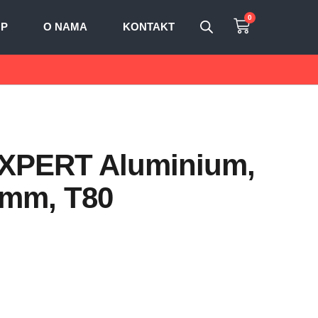
0
OP
O NAMA
KONTAKT
 EXPERT Aluminium,
0 mm, T80