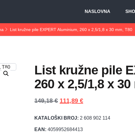
NASLOVNA
SH
na
List kružne pile EXPERT Aluminium, 260 x 2,5/1,8 x 30 mm, T80
List kružne pile
260 x 2,5/1,8 x 3
149,18
€
111,89
€
KATALOŠKI BROJ:
2 608 902 114
EAN:
4059952684413