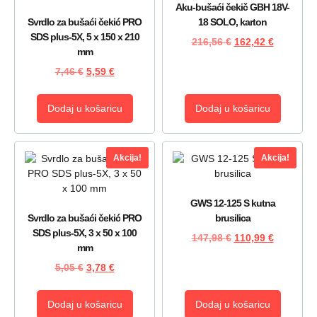
Aku-bušaći čekič GBH 18V-
Svrdlo za bušaći čekić PRO
18 SOLO, karton
SDS plus-5X, 5 x 150 x 210
216,56
€
162,42
€
mm
7,46
€
5,59
€
Dodaj u košaricu
Dodaj u košaricu
Akcija!
Akcija!
GWS 12-125 S kutna
Svrdlo za bušaći čekić PRO
brusilica
SDS plus-5X, 3 x 50 x 100
147,98
€
110,99
€
mm
5,05
€
3,78
€
Dodaj u košaricu
Dodaj u košaricu