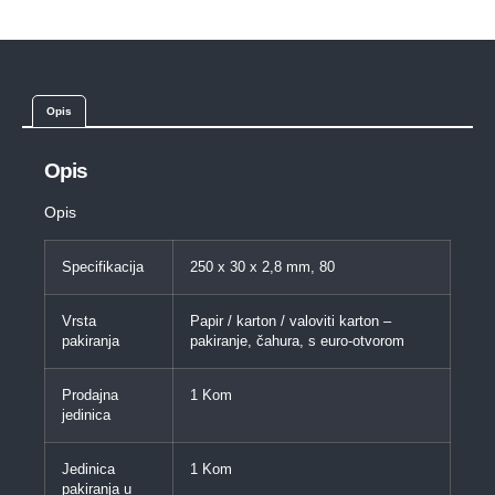
Opis
Opis
Opis
Specifikacija
250 x 30 x 2,8 mm, 80
Vrsta
Papir / karton / valoviti karton –
pakiranja
pakiranje, čahura, s euro-otvorom
Prodajna
1 Kom
jedinica
Jedinica
1 Kom
pakiranja u