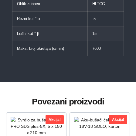
Oblik zubaca
HLTCG
Rezni kut ° α
-5
Leđni kut ° β
15
Maks. broj okretaja (o/min)
7600
Povezani proizvodi
Akcija!
Akcija!