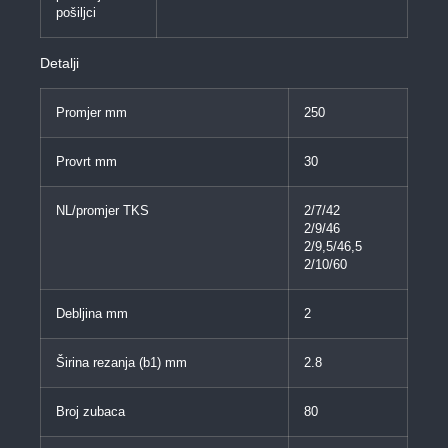
pošiljci
Detalji
Promjer mm
250
Provrt mm
30
NL/promjer TKS
2/7/42
2/9/46
2/9,5/46,5
2/10/60
Debljina mm
2
Širina rezanja (b1) mm
2.8
Broj zubaca
80