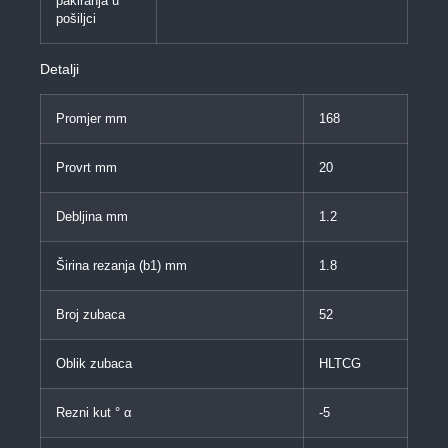
pakiranja u
pošiljci
Detalji
Promjer mm
168
Provrt mm
20
Debljina mm
1.2
Širina rezanja (b1) mm
1.8
Broj zubaca
52
Oblik zubaca
HLTCG
Rezni kut ° α
-5