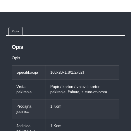
Opis
Opis
Opis
Specifikacija
168x20x1.8/1.2x52T
Vrsta
Papir / karton / valoviti karton –
pakiranja
pakiranje, čahura, s euro-otvorom
Prodajna
1 Kom
jedinica
Jedinica
1 Kom