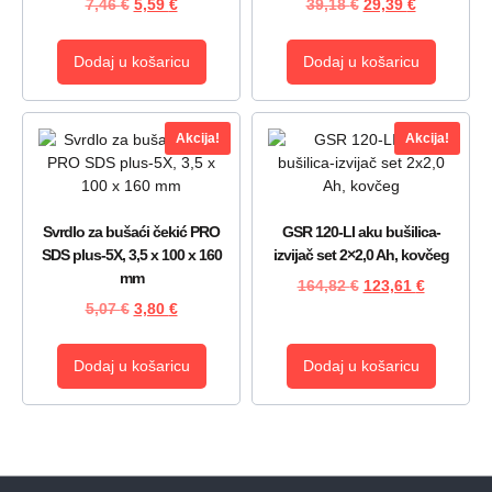
7,46
€
5,59
€
39,18
€
29,39
€
Dodaj u košaricu
Dodaj u košaricu
Akcija!
Akcija!
Svrdlo za bušaći čekić PRO
GSR 120-LI aku bušilica-
SDS plus-5X, 3,5 x 100 x 160
izvijač set 2×2,0 Ah, kovčeg
mm
164,82
€
123,61
€
5,07
€
3,80
€
Dodaj u košaricu
Dodaj u košaricu