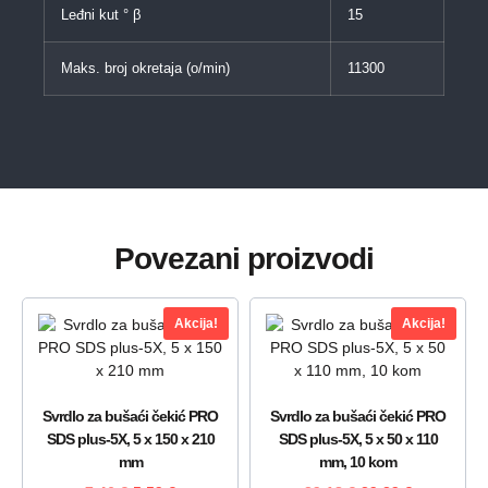
Leđni kut ° β
15
Maks. broj okretaja (o/min)
11300
Povezani proizvodi
Akcija!
Akcija!
Svrdlo za bušaći čekić PRO
Svrdlo za bušaći čekić PRO
SDS plus-5X, 5 x 150 x 210
SDS plus-5X, 5 x 50 x 110
mm
mm, 10 kom