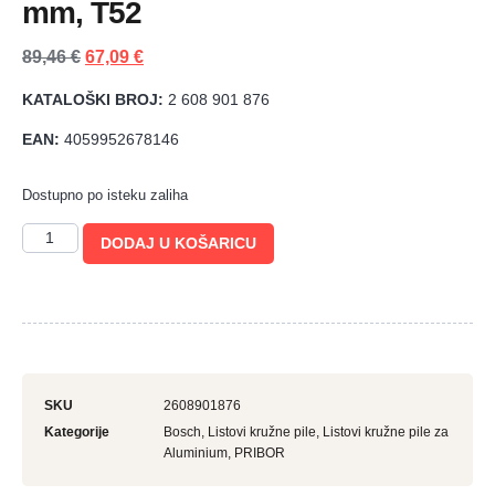
mm, T52
89,46
€
67,09
€
KATALOŠKI BROJ:
2 608 901 876
EAN:
4059952678146
Dostupno po isteku zaliha
DODAJ U KOŠARICU
SKU
2608901876
Kategorije
Bosch
,
Listovi kružne pile
,
Listovi kružne pile za
Aluminium
,
PRIBOR