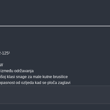
2-125¹
 W
ja između održavanja
šoj klasi snage za male kutne brusilice
opasnost od ozljeda kad se ploča zaglavi