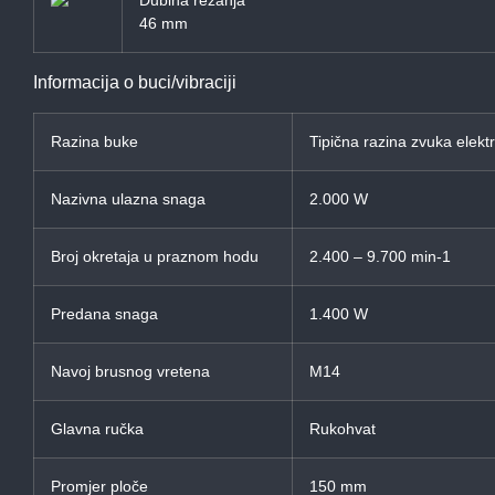
Dubina rezanja
46 mm
Informacija o buci/vibraciji
Razina buke
Tipična razina zvuka elekt
Nazivna ulazna snaga
2.000 W
Broj okretaja u praznom hodu
2.400 – 9.700 min-1
Predana snaga
1.400 W
Navoj brusnog vretena
M14
Glavna ručka
Rukohvat
Promjer ploče
150 mm