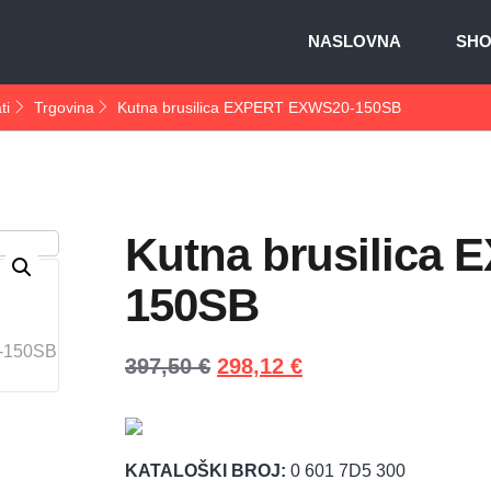
NASLOVNA
SH
ti
Trgovina
Kutna brusilica EXPERT EXWS20-150SB
Kutna brusilica
150SB
397,50
€
298,12
€
KATALOŠKI BROJ:
0 601 7D5 300