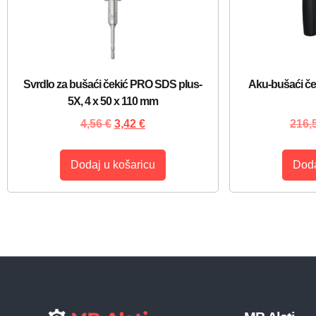
Svrdlo za bušaći čekić PRO SDS plus-
Aku-bušaći č
5X, 4 x 50 x 110 mm
4,56
€
3,42
€
216,
Dodaj u košaricu
Doda