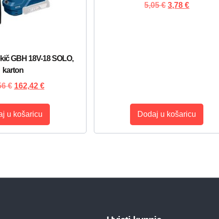
5,05
€
3,78
€
ekič GBH 18V-18 SOLO,
karton
56
€
162,42
€
j u košaricu
Dodaj u košaricu