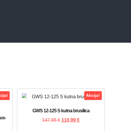
ija!
Akcija!
GWS 12-125 S kutna brusilica
us-
147,98
€
110,99
€