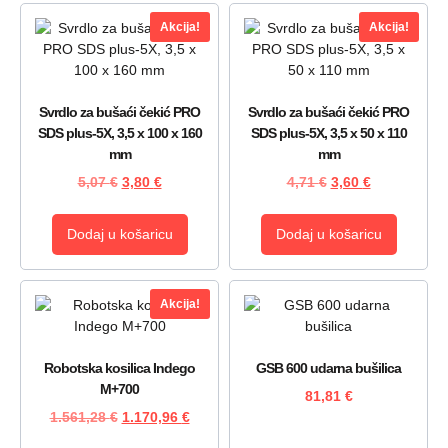
Akcija!
Akcija!
Svrdlo za bušaći čekić PRO
Svrdlo za bušaći čekić PRO
SDS plus-5X, 3,5 x 100 x 160
SDS plus-5X, 3,5 x 50 x 110
mm
mm
5,07
€
3,80
€
4,71
€
3,60
€
Dodaj u košaricu
Dodaj u košaricu
Akcija!
Robotska kosilica Indego
GSB 600 udarna bušilica
M+700
81,81
€
1.561,28
€
1.170,96
€