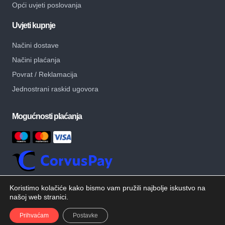
Opći uvjeti poslovanja
Uvjeti kupnje
Načini dostave
Načini plaćanja
Povrat / Reklamacija
Jednostrani raskid ugovora
Mogućnosti plaćanja
Koristimo kolačiće kako bismo vam pružili najbolje iskustvo na
našoj web stranici.
© Copyright – MB Alati – Sva prava pridržana.
Developed by
Prihvaćam
Postavke