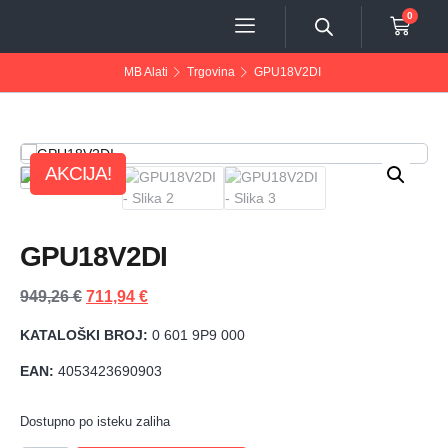
0
MB Alati
Trgovina
GPU18V2DI
AKCIJA!
GPU18V2DI
949,26
€
711,94
€
KATALOŠKI BROJ:
0 601 9P9 000
EAN:
4053423690903
Dostupno po isteku zaliha