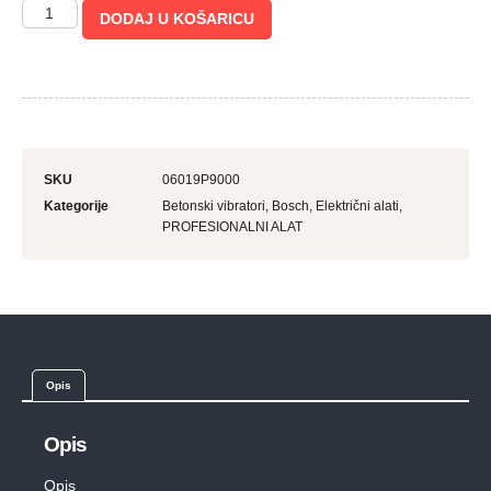
DODAJ U KOŠARICU
SKU
06019P9000
Kategorije
Betonski vibratori
,
Bosch
,
Električni alati
,
PROFESIONALNI ALAT
Opis
Opis
Opis