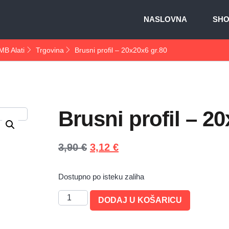
NASLOVNA
SH
MB Alati
Trgovina
Brusni profil – 20x20x6 gr.80
Brusni profil – 2
3,90
€
3,12
€
Dostupno po isteku zaliha
DODAJ U KOŠARICU