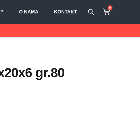
0
OP
O NAMA
KONTAKT
0x20x6 gr.80