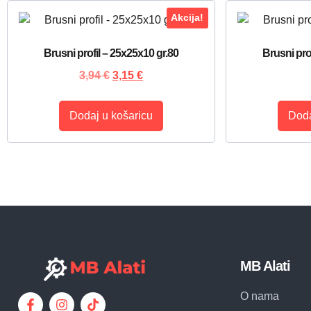
Akcija!
Brusni profil – 25x25x10 gr.80
Brusni pro
3,94
€
3,15
€
Dodaj u košaricu
Doda
MB Alati
O nama