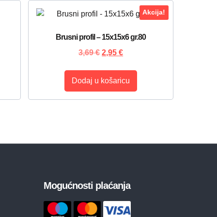
Akcija!
Brusni profil – 15x15x6 gr.80
3,69
€
2,95
€
Dodaj u košaricu
Mogućnosti plaćanja