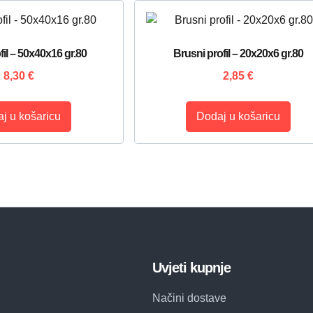
fil – 50x40x16 gr.80
Brusni profil – 20x20x6 gr.80
8,30
€
2,85
€
j u košaricu
Dodaj u košaricu
Uvjeti kupnje
Načini dostave