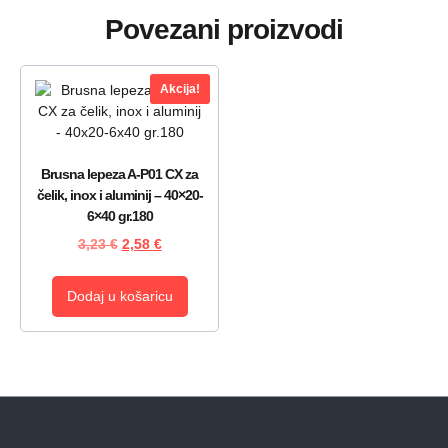
Povezani proizvodi
Akcija!
Brusna lepeza A-P01 CX za
čelik, inox i aluminij – 40×20-
6×40 gr.180
3,23
€
2,58
€
Dodaj u košaricu