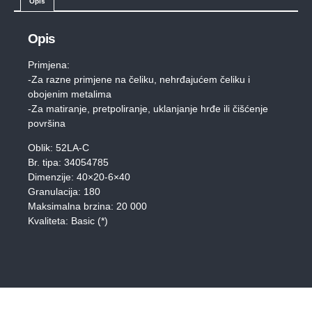
Opis
Opis
Primjena:
-Za razne primjene na čeliku, nehrđajućem čeliku i
obojenim metalima
-Za matiranje, pretpoliranje, uklanjanje hrđe ili čišćenje
površina
Oblik: 52LA-C
Br. tipa: 34054785
Dimenzije: 40×20-6×40
Granulacija: 180
Maksimalna brzina: 20 000
Kvaliteta: Basic (*)