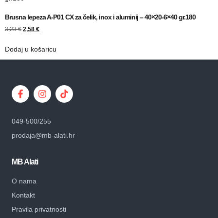
Brusna lepeza A-P01 CX za čelik, inox i aluminij – 40×20-6×40 gr.180
3,23
€
2,58
€
Dodaj u košaricu
049-500/255
prodaja@mb-alati.hr
MB Alati
O nama
Kontakt
Pravila privatnosti