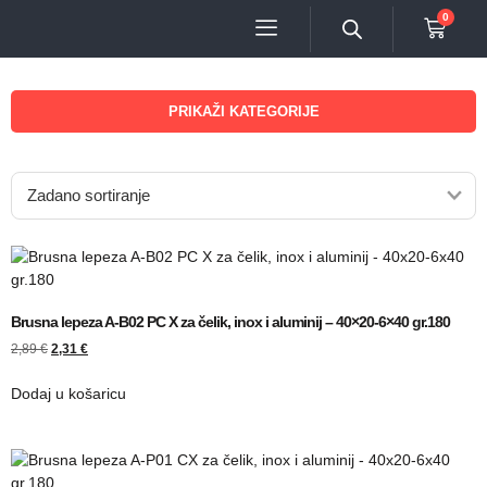
0
PRIKAŽI KATEGORIJE
Brusna lepeza A-B02 PC X za čelik, inox i aluminij – 40×20-6×40 gr.180
2,89
€
2,31
€
Dodaj u košaricu