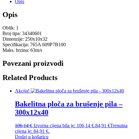
Opis
Opis
Oblik: 1
Broj tipa: 34340601
Dimenzije: 250x10x32
Specifikacija: 765A 609P7B100
Maks. brzina: 63m/s
Povezani proizvodi
Related Products
Akcija!
Bakelitna ploča za brušenje pila –
300x12x40
106,14
€
Izvorna cijena bila je: 106,14 €.
84,91
€
Trenutna
cijena je: 84,91 €.
Dodaj u košaricu