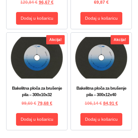
120,84
€
96,67
€
69,87
€
Dodaj u košaricu
Dodaj u košaricu
Akcija!
Akcija!
Bakelitna ploča za brušenje
Bakelitna ploča za brušenje
pila – 300x10x32
pila – 300x12x40
99,60
€
79,68
€
106,14
€
84,91
€
Dodaj u košaricu
Dodaj u košaricu