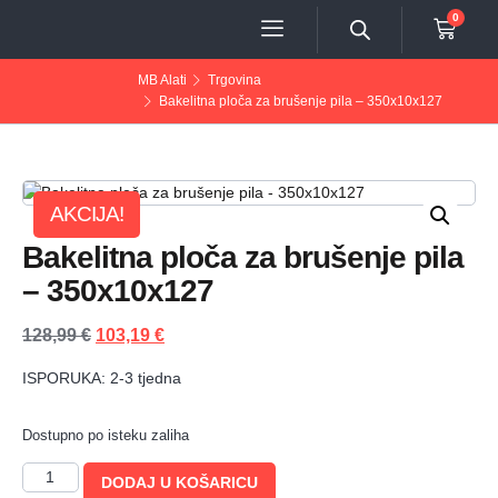
0
MB Alati
Trgovina
Bakelitna ploča za brušenje pila – 350x10x127
AKCIJA!
Bakelitna ploča za brušenje pila
– 350x10x127
128,99
€
103,19
€
ISPORUKA: 2-3 tjedna
Dostupno po isteku zaliha
DODAJ U KOŠARICU