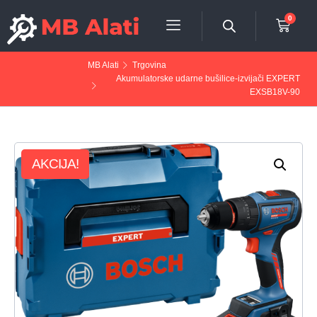
0
MB Alati
Trgovina
Akumulatorske udarne bušilice-izvijači EXPERT
EXSB18V-90
AKCIJA!