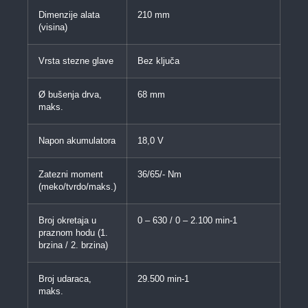
Dimenzije alata
210 mm
(visina)
Vrsta stezne glave
Bez ključa
Ø bušenja drva,
68 mm
maks.
Napon akumulatora
18,0 V
Zatezni moment
36/65/- Nm
(meko/tvrdo/maks.)
Broj okretaja u
0 – 630 / 0 – 2.100 min-1
praznom hodu (1.
brzina / 2. brzina)
Broj udaraca,
29.500 min-1
maks.