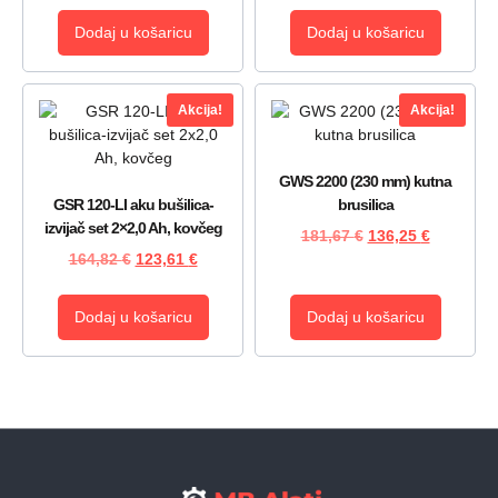
Dodaj u košaricu
Dodaj u košaricu
Akcija!
Akcija!
GWS 2200 (230 mm) kutna
GSR 120-LI aku bušilica-
brusilica
izvijač set 2×2,0 Ah, kovčeg
181,67
€
136,25
€
164,82
€
123,61
€
Dodaj u košaricu
Dodaj u košaricu