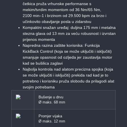
četkica pruža vrhunske performanse s
mekim/tvrdim momentom od 36 Nm/65 Nm,
2100 min–1 i brzinom od 29.500 bpm za brzo i
učinkovito obavljanje posla u zidarstvu
Kompaktni snažan uređaj: duljina 175 mm i metalna
stezna glava od 13 mm za veću robusnost i izvrstan
prijenos momenta
Napredna razina zaštite korisnika: Funkcija
KickBack Control (koja se može uključiti i isključiti)
smanjuje opasnost od ozljeda jer zaustavlja motor
kad se bušilica zaglavi
Najbolja kontrola nad alatom:precizna spojka (koja
se može uključiti i isključiti) prekida rad kad je to
potrebno i korisniku pruža slobodu da prilagodi alat
svojim potrebama
Bušenje u drvu
Ø maks. 68 mm
Promjer vijaka
Ø maks. 12 mm