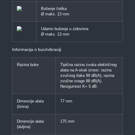
Bušenje čelika
Ø maks. 13 mm
Udarno bušenje u zidovima
Ø maks. 13 mm
Informacija o buci/vibraciji
Razina buke
Tipična razina zvuka električnog
alata na A-skali iznosi: razina
zvučnog tlaka 99 dB(A); razina
zvučne snage 88 dB(A).
Nesigurnost K= 5 dB.
Dimenzije alata
77 mm
(širina)
Dimenzije alata
175 mm
(duljina)