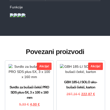
Funkcije
Povezani proizvodi
Akcija!
Akcija!
GBH 185-LI SOLO aku-
Svrdlo za bušaći čekić PRO
bušaći čekić, karton
SDS plus-5X, 3 x 100 x 160
297,16
€
222,87
€
mm
5,33
€
4,00
€