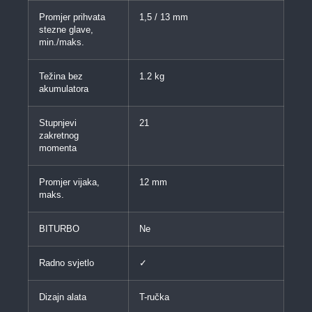
Promjer prihvata
1,5 / 13 mm
stezne glave,
min./maks.
Težina bez
1.2 kg
akumulatora
Stupnjevi
21
zakretnog
momenta
Promjer vijaka,
12 mm
maks.
BITURBO
Ne
Radno svjetlo
✓
Dizajn alata
T-ručka