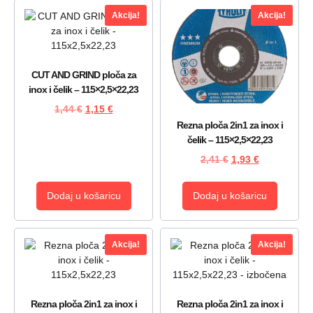
Akcija!
Akcija!
CUT AND GRIND ploča za
inox i čelik – 115×2,5×22,23
1,44
€
1,15
€
Rezna ploča 2in1 za inox i
čelik – 115×2,5×22,23
2,41
€
1,93
€
Dodaj u košaricu
Dodaj u košaricu
Akcija!
Akcija!
Rezna ploča 2in1 za inox i
Rezna ploča 2in1 za inox i