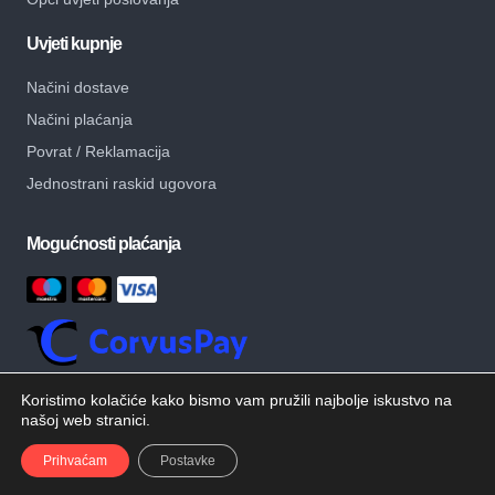
Uvjeti kupnje
Načini dostave
Načini plaćanja
Povrat / Reklamacija
Jednostrani raskid ugovora
Mogućnosti plaćanja
Koristimo kolačiće kako bismo vam pružili najbolje iskustvo na
našoj web stranici.
© Copyright – MB Alati – Sva prava pridržana.
Developed by
Prihvaćam
Postavke