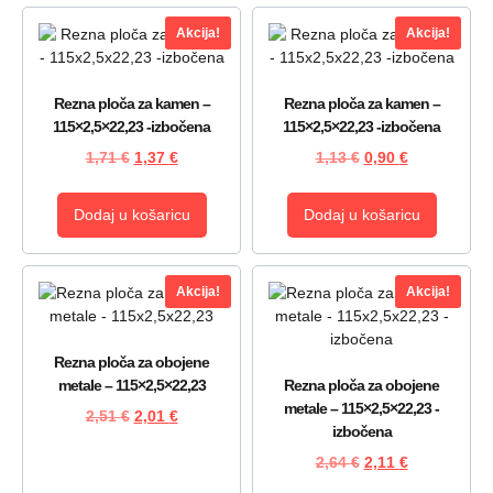
Akcija!
Akcija!
Rezna ploča za kamen –
Rezna ploča za kamen –
115×2,5×22,23 -izbočena
115×2,5×22,23 -izbočena
1,71
€
1,37
€
1,13
€
0,90
€
Dodaj u košaricu
Dodaj u košaricu
Akcija!
Akcija!
Rezna ploča za obojene
metale – 115×2,5×22,23
Rezna ploča za obojene
metale – 115×2,5×22,23 -
2,51
€
2,01
€
izbočena
2,64
€
2,11
€