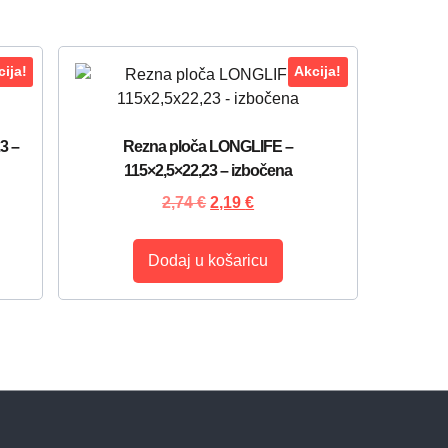
ija!
Akcija!
3 –
Rezna ploča LONGLIFE –
115×2,5×22,23 – izbočena
2,74
€
2,19
€
Dodaj u košaricu