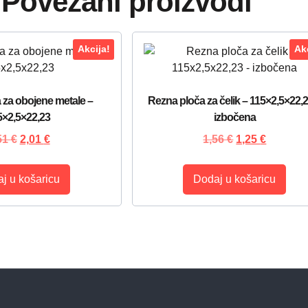
Povezani proizvodi
Akcija!
Akc
 za obojene metale –
Rezna ploča za čelik – 115×2,5×22,2
5×2,5×22,23
izbočena
51
€
2,01
€
1,56
€
1,25
€
j u košaricu
Dodaj u košaricu