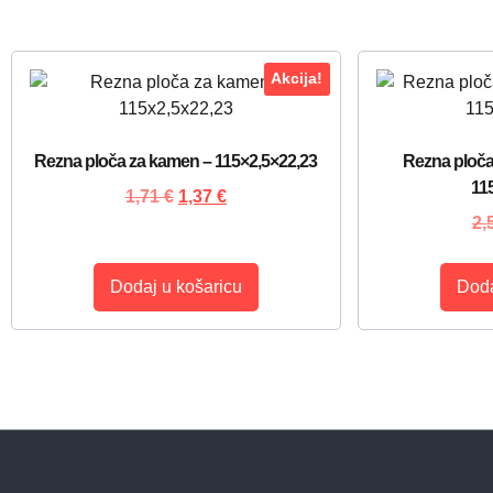
Akcija!
Rezna ploča za kamen – 115×2,5×22,23
Rezna ploča
11
1,71
€
1,37
€
2,
Dodaj u košaricu
Doda