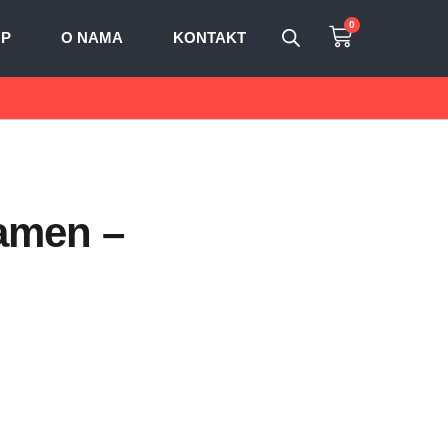
0
OP
O NAMA
KONTAKT
amen –