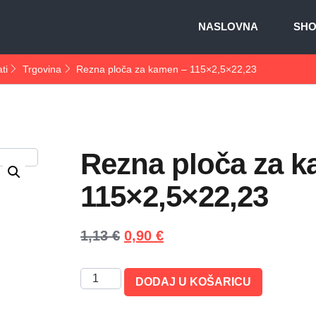
NASLOVNA
SH
ti
Trgovina
Rezna ploča za kamen – 115×2,5×22,23
Rezna ploča za k
115×2,5×22,23
1,13
€
0,90
€
DODAJ U KOŠARICU