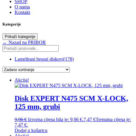
SHOP
O nama
Kontakt
Kategorije
Prikaži kategorije
← Nazad na PRIBOR
Lamelirani brusni diskovi
(178)
Akcija!
Disk EXPERT N475 SCM X-LOCK,
125 mm, grubi
9,96
€
Izvorna cijena bila je: 9,96 €.
7,47
€
Trenutna cijena je:
7,47 €.
Dodaj u košaricu
Akcija!