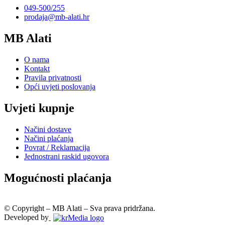
049-500/255
prodaja@mb-alati.hr
MB Alati
O nama
Kontakt
Pravila privatnosti
Opći uvjeti poslovanja
Uvjeti kupnje
Načini dostave
Načini plaćanja
Povrat / Reklamacija
Jednostrani raskid ugovora
Mogućnosti plaćanja
© Copyright – MB Alati – Sva prava pridržana.
Developed by