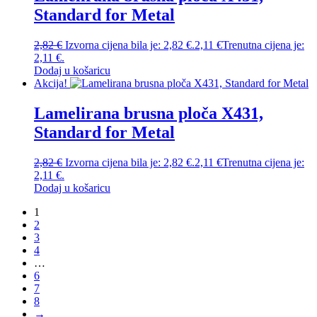
Standard for Metal
2,82
€
Izvorna cijena bila je: 2,82 €.
2,11
€
Trenutna cijena je:
2,11 €.
Dodaj u košaricu
Akcija!
Lamelirana brusna ploča X431,
Standard for Metal
2,82
€
Izvorna cijena bila je: 2,82 €.
2,11
€
Trenutna cijena je:
2,11 €.
Dodaj u košaricu
1
2
3
4
…
6
7
8
→