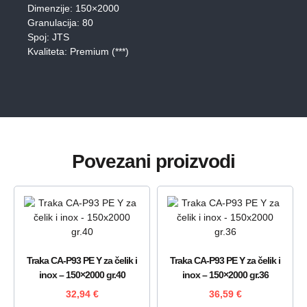
Dimenzije: 150×2000
Granulacija: 80
Spoj: JTS
Kvaliteta: Premium (***)
Povezani proizvodi
Traka CA-P93 PE Y za čelik i
Traka CA-P93 PE Y za čelik i
inox – 150×2000 gr.40
inox – 150×2000 gr.36
32,94
€
36,59
€