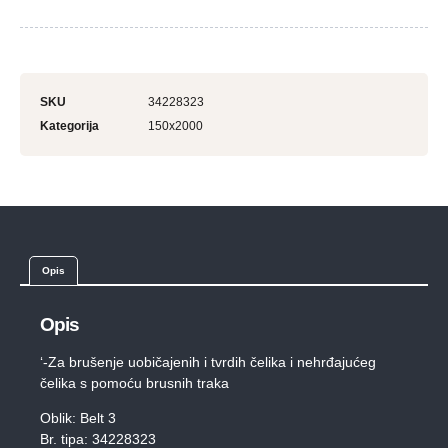
SKU
34228323
Kategorija
150x2000
Opis
Opis
‘-Za brušenje uobičajenih i tvrdih čelika i nehrđajućeg
čelika s pomoću brusnih traka
Oblik: Belt 3
Br. tipa: 34228323