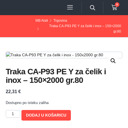
0
MB Alati
Trgovina
Traka CA-P93 PE Y za čelik i inox – 150×2000
gr.80
Traka CA-P93 PE Y za čelik i
inox – 150×2000 gr.80
22,31
€
Dostupno po isteku zaliha
DODAJ U KOŠARICU