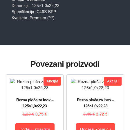
Dimenzije: 125×1,0x22,23
Specifikacija: C46S-BFP
Kvaliteta: Premium (***)
Povezani proizvodi
Akcija!
Akcija!
Rezna ploča za inox –
Rezna ploča za inox –
125×1,0x22,23
125×1,0x22,23
1,23
€
0,75
€
3,40
€
2,72
€
Dodaj u košaricu
Dodaj u košaricu