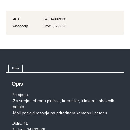
SKU
T41 34332828
Kategorija
125x1,0x22,23
Opis
Opis
Primjena:
-Za strojnu obradu pločica, keramike, klinkera i obojenih
metala
-Mali poslovi rezanja na prirodnom kamenu i betonu
Oblik: 41
Br. tipa: 34332828