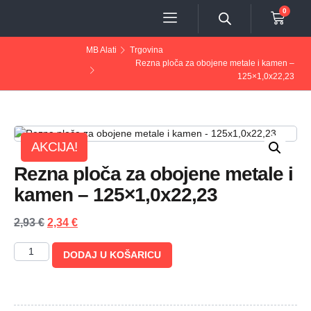
0
MB Alati
Trgovina
Rezna ploča za obojene metale i kamen –
125×1,0x22,23
AKCIJA!
Rezna ploča za obojene metale i
kamen – 125×1,0x22,23
2,93
€
2,34
€
DODAJ U KOŠARICU