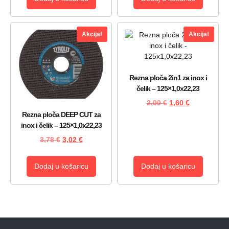
Akcija!
Akcija!
Rezna ploča 2in1 za inox i
čelik – 125×1,0x22,23
2,00
€
1,60
€
Rezna ploča DEEP CUT za
inox i čelik – 125×1,0x22,23
3,78
€
3,02
€
Dodaj u košaricu
Dodaj u košaricu