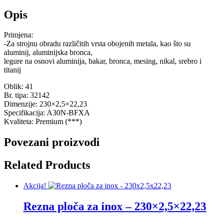
Opis
Primjena:
-Za strojnu obradu različitih vrsta obojenih metala, kao što su
aluminij, aluminijska bronca,
legure na osnovi aluminija, bakar, bronca, mesing, nikal, srebro i
titanij
Oblik: 41
Br. tipa: 32142
Dimenzije: 230×2,5×22,23
Specifikacija: A30N-BFXA
Kvaliteta: Premium (***)
Povezani proizvodi
Related Products
Akcija!
Rezna ploča za inox – 230×2,5×22,23