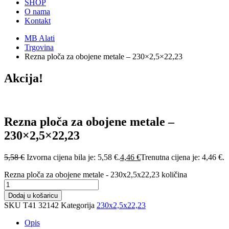
SHOP
O nama
Kontakt
MB Alati
Trgovina
Rezna ploča za obojene metale – 230×2,5×22,23
Akcija!
Rezna ploča za obojene metale –
230×2,5×22,23
5,58
€
Izvorna cijena bila je: 5,58 €.
4,46
€
Trenutna cijena je: 4,46 €.
Rezna ploča za obojene metale - 230x2,5x22,23 količina
Dodaj u košaricu
SKU
T41 32142
Kategorija
230x2,5x22,23
Opis