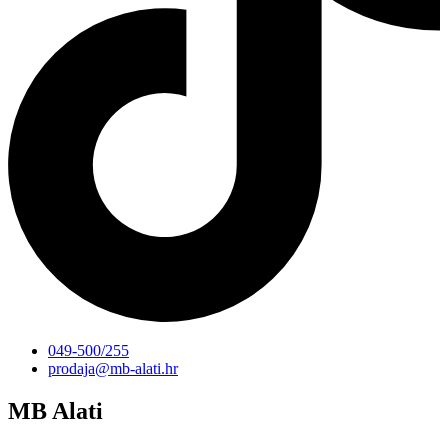
049-500/255
prodaja@mb-alati.hr
MB Alati