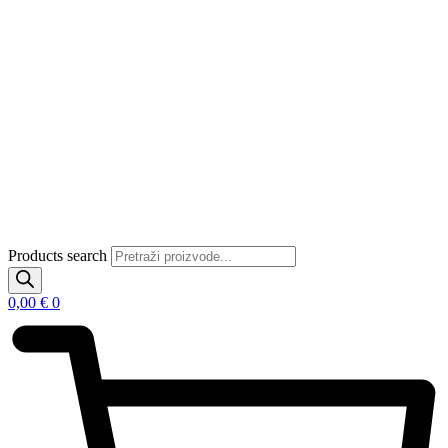
Products search
0,00
€
0