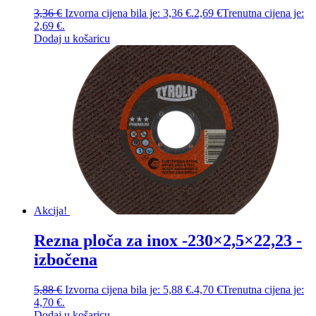
3,36
€
Izvorna cijena bila je: 3,36 €.
2,69
€
Trenutna cijena je:
2,69 €.
Dodaj u košaricu
Akcija!
Rezna ploča za inox -230×2,5×22,23 -
izbočena
5,88
€
Izvorna cijena bila je: 5,88 €.
4,70
€
Trenutna cijena je:
4,70 €.
Dodaj u košaricu