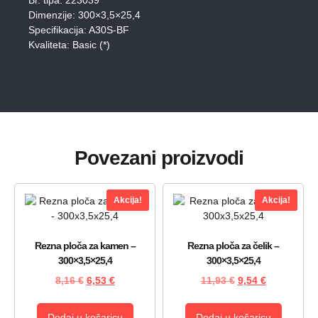
Dimenzije: 300×3,5×25,4
Specifikacija: A30S-BF
Kvaliteta: Basic (*)
Povezani proizvodi
Akcija!
Akcija!
Rezna ploča za kamen –
Rezna ploča za čelik –
300×3,5×25,4
300×3,5×25,4
8,16
€
6,53
€
11,93
€
9,54
€
Dodaj u košaricu
Dodaj u košaricu