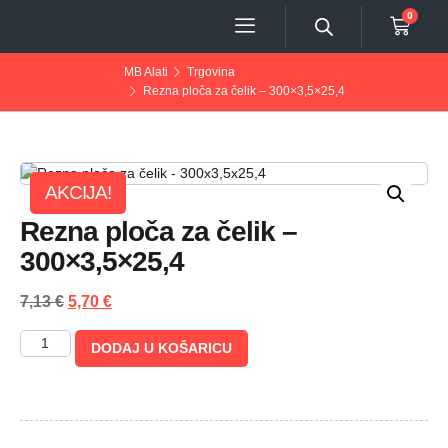
0
MB Alati
Trgovina
Rezna ploča za čelik – 300×3,5×25,4
AKCIJA!
Rezna ploča za čelik –
300×3,5×25,4
7,13
€
5,70
€
DODAJ U KOŠARICU