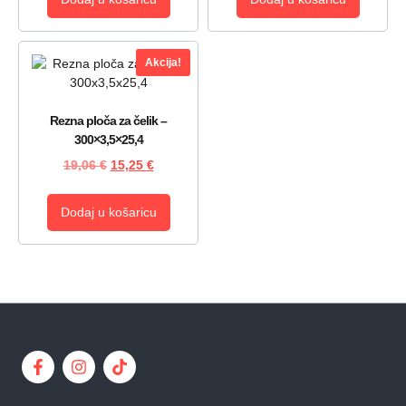
Akcija!
Rezna ploča za čelik –
300×3,5×25,4
19,06
€
15,25
€
Dodaj u košaricu