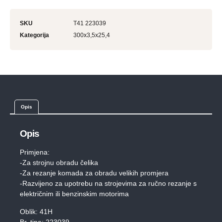
SKU
T41 223039
Kategorija
300x3,5x25,4
Opis
Opis
Primjena:
-Za strojnu obradu čelika
-Za rezanje komada za obradu velikih promjera
-Razvijeno za upotrebu na strojevima za ručno rezanje s
električnim ili benzinskim motorima
Oblik: 41H
Br. tipa: 223039