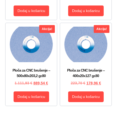
Dodaj u košaricu
Dodaj u košaricu
Akcija!
Akcija!
Ploča za CNC brušenje –
Ploča za CNC brušenje –
500x80x203,2 gr.80
400x20x127 gr.80
1.111,93
€
889,54
€
223,70
€
178,96
€
Dodaj u košaricu
Dodaj u košaricu