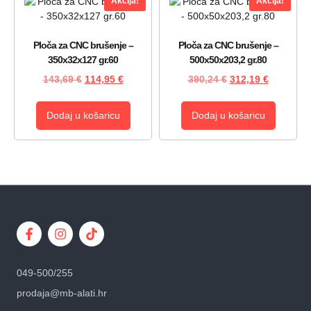
Akcija!
Akcija!
Ploča za CNC brušenje –
Ploča za CNC brušenje –
350x32x127 gr.60
500x50x203,2 gr.80
143,69
€
114,95
€
390,24
€
312,19
€
Dodaj u košaricu
Dodaj u košaricu
049-500/255
prodaja@mb-alati.hr