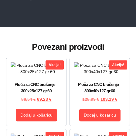
Povezani proizvodi
Akcija!
Akcija!
Ploča za CNC brušenje –
Ploča za CNC brušenje –
300x25x127 gr.60
300x40x127 gr.60
86,54
€
69,23
€
128,99
€
103,19
€
Dodaj u košaricu
Dodaj u košaricu