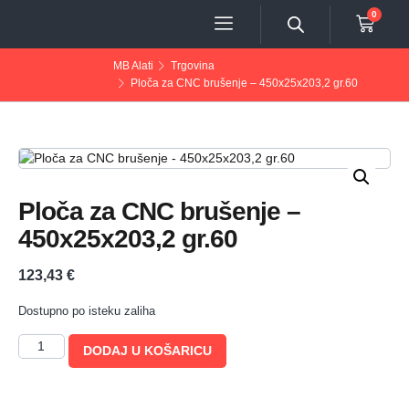
0
MB Alati
Trgovina
Ploča za CNC brušenje – 450x25x203,2 gr.60
Ploča za CNC brušenje –
450x25x203,2 gr.60
123,43
€
Dostupno po isteku zaliha
DODAJ U KOŠARICU