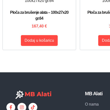
Ploča za brušenje alata – 100x27x20
Ploča za bruš
gr.64
167,40
€
Dodaj u košaricu
Doda
MB Alati
O nama