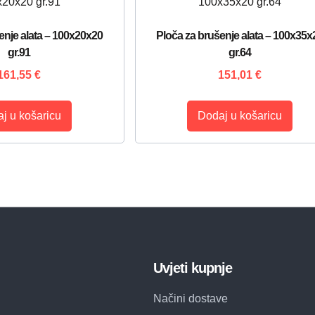
enje alata – 100x20x20
Ploča za brušenje alata – 100x35x
gr.91
gr.64
161,55
€
151,01
€
j u košaricu
Dodaj u košaricu
Uvjeti kupnje
Načini dostave