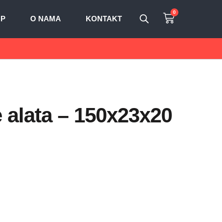
0
OP
O NAMA
KONTAKT
 alata – 150x23x20