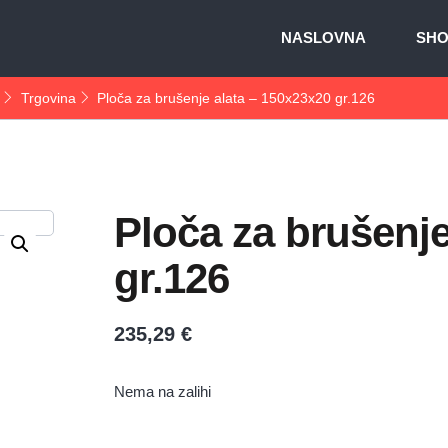
NASLOVNA
SH
Trgovina
Ploča za brušenje alata – 150x23x20 gr.126
Ploča za brušenje
gr.126
235,29
€
Nema na zalihi