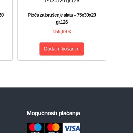
20
Ploča za brušenje alata – 75x30x20
gr.126
155,69
€
Dodaj u košaricu
Mogućnosti plaćanja