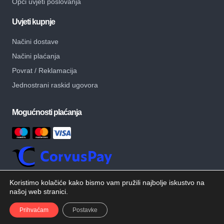
Opći uvjeti poslovanja
Uvjeti kupnje
Načini dostave
Načini plaćanja
Povrat / Reklamacija
Jednostrani raskid ugovora
Mogućnosti plaćanja
Koristimo kolačiće kako bismo vam pružili najbolje iskustvo na
našoj web stranici.
© Copyright – MB Alati – Sva prava pridržana.
Developed by
Prihvaćam
Postavke