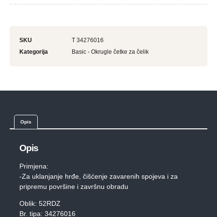
SKU
T 34276016
Kategorija
Basic - Okrugle četke za čelik
Opis
Opis
Primjena:
-Za uklanjanje hrđe, čišćenje zavarenih spojeva i za
pripremu površine i završnu obradu
Oblik: 52RDZ
Br. tipa: 34276016