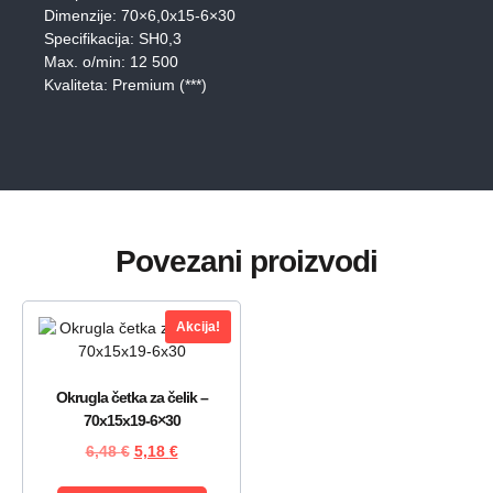
Dimenzije: 70×6,0x15-6×30
Specifikacija: SH0,3
Max. o/min: 12 500
Kvaliteta: Premium (***)
Povezani proizvodi
Akcija!
Okrugla četka za čelik –
70x15x19-6×30
6,48
€
5,18
€