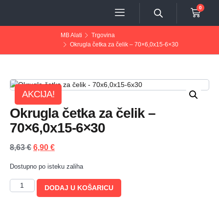
0
MB Alati
Trgovina
Okrugla četka za čelik – 70×6,0x15-6×30
AKCIJA!
Okrugla četka za čelik –
70×6,0x15-6×30
8,63
€
6,90
€
Dostupno po isteku zaliha
DODAJ U KOŠARICU