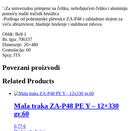
‘-Za univerzalnu primjenu na čeliku, nehrđajućem čeliku i aluminiju
pomoću malih tračnih brusilica
-Podloga od poliestarske pletenice ZA-P48 s rahladnim slojem za
veću abrazivnost, hladnije brušenje i stabilnost rubova
Oblik: Belt 1
Br. tipa: 706337
Dimenzije: 20×480
Granulacija: 60
Spoj: JTS
Povezani proizvodi
Related Products
Mala traka ZA-P48 PE Y – 12×330
gr.60
0,77
€