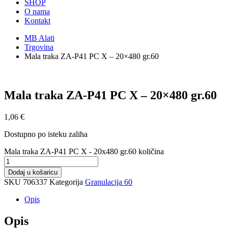
SHOP
O nama
Kontakt
MB Alati
Trgovina
Mala traka ZA-P41 PC X – 20×480 gr.60
Mala traka ZA-P41 PC X – 20×480 gr.60
1,06
€
Dostupno po isteku zaliha
Mala traka ZA-P41 PC X - 20x480 gr.60 količina
Dodaj u košaricu
SKU
706337
Kategorija
Granulacija 60
Opis
Opis