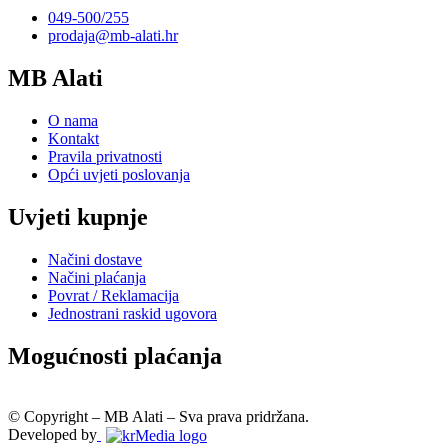
049-500/255
prodaja@mb-alati.hr
MB Alati
O nama
Kontakt
Pravila privatnosti
Opći uvjeti poslovanja
Uvjeti kupnje
Načini dostave
Načini plaćanja
Povrat / Reklamacija
Jednostrani raskid ugovora
Mogućnosti plaćanja
© Copyright – MB Alati – Sva prava pridržana.
Developed by