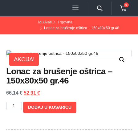
0
MB Alati
Trgovina
Lonac za brušenje oštrica – 150x80x50 gr.46
AKCIJA!
Lonac za brušenje oštrica –
150x80x50 gr.46
66,14
€
52,91
€
DODAJ U KOŠARICU