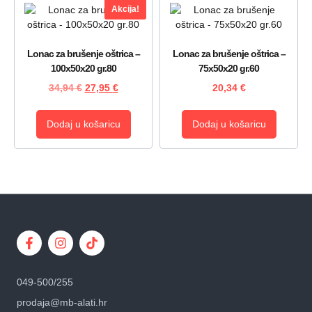
Akcija!
Lonac za brušenje oštrica –
Lonac za brušenje oštrica –
100x50x20 gr.80
75x50x20 gr.60
34,94
€
27,95
€
20,34
€
Dodaj u košaricu
Dodaj u košaricu
049-500/255
prodaja@mb-alati.hr