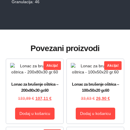
Granulacija: 46
Povezani proizvodi
Akcija!
Akcija!
Lonac za brušenje oštrica –
Lonac za brušenje oštrica –
200x80x30 gr.60
100x50x20 gr.60
133,89
€
107,11
€
33,63
€
26,90
€
Dodaj u košaricu
Dodaj u košaricu