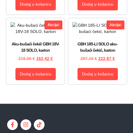
Dodaj u košaricu
Dodaj u košaricu
Akcija!
Akcija!
Aku-bušaći čekič GBH 18V-
GBH 185-LI SOLO aku-
18 SOLO, karton
bušaći čekić, karton
216,56
€
162,42
€
297,16
€
222,87
€
Dodaj u košaricu
Dodaj u košaricu