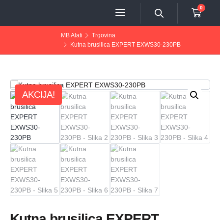
0
MB Alati
Trgovina
Kutna brusilica EXPERT EXWS30-230PB
AKCIJA!
Kutna brusilica EXPERT