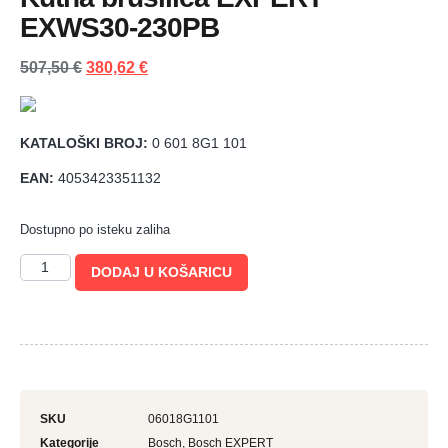
EXWS30-230PB
507,50
€
380,62
€
KATALOŠKI BROJ:
0 601 8G1 101
EAN:
4053423351132
Dostupno po isteku zaliha
DODAJ U KOŠARICU
SKU
06018G1101
Kategorije
Bosch
,
Bosch EXPERT