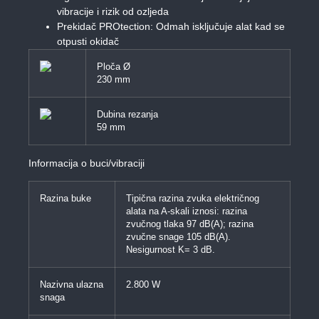
vibracije i rizik od ozljeda
Prekidač PROtection: Odmah isključuje alat kad se
otpusti okidač
Ploča Ø
230 mm
Dubina rezanja
59 mm
Informacija o buci/vibraciji
Razina buke
Tipična razina zvuka električnog
alata na A-skali iznosi: razina
zvučnog tlaka 97 dB(A); razina
zvučne snage 105 dB(A).
Nesigurnost K= 3 dB.
Nazivna ulazna
2.800 W
snaga