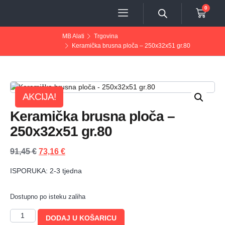
0
MB Alati
Trgovina
Keramička brusna ploča – 250x32x51 gr.80
AKCIJA!
Keramička brusna ploča –
250x32x51 gr.80
91,45
€
73,16
€
ISPORUKA: 2-3 tjedna
Dostupno po isteku zaliha
DODAJ U KOŠARICU