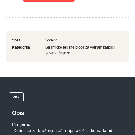
SKU
822623
Kategorija
Keramičke brusne ploče za volfram karbid i
lijevano željezo
Opis
Opis
Primjena:
-Koristi se za brušenje i oštrenje različitih komada od