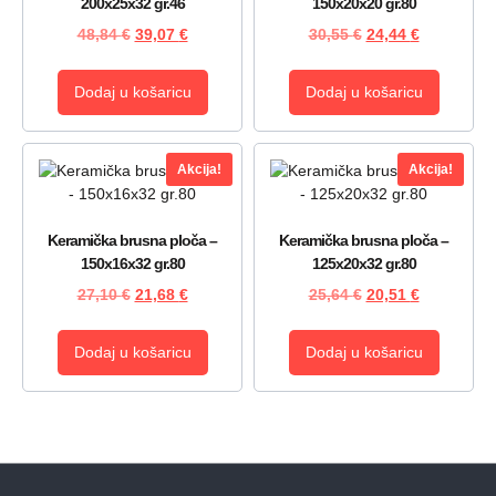
200x25x32 gr.46
150x20x20 gr.80
48,84
€
39,07
€
30,55
€
24,44
€
Dodaj u košaricu
Dodaj u košaricu
Akcija!
Akcija!
Keramička brusna ploča –
Keramička brusna ploča –
150x16x32 gr.80
125x20x32 gr.80
27,10
€
21,68
€
25,64
€
20,51
€
Dodaj u košaricu
Dodaj u košaricu