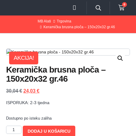
0
MB Alati
Trgovina
Keramička brusna ploča – 150x20x32 gr.46
AKCIJA!
Keramička brusna ploča –
150x20x32 gr.46
30,04
€
24,03
€
ISPORUKA: 2-3 tjedna
Dostupno po isteku zaliha
DODAJ U KOŠARICU