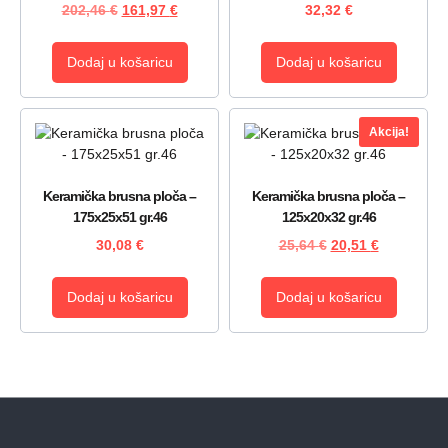
202,46
€
161,97
€
32,32
€
Dodaj u košaricu
Dodaj u košaricu
Akcija!
Keramička brusna ploča –
Keramička brusna ploča –
175x25x51 gr.46
125x20x32 gr.46
30,08
€
25,64
€
20,51
€
Dodaj u košaricu
Dodaj u košaricu