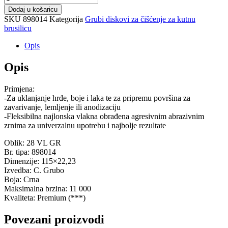
Dodaj u košaricu
SKU
898014
Kategorija
Grubi diskovi za čišćenje za kutnu
brusilicu
Opis
Opis
Primjena:
-Za uklanjanje hrđe, boje i laka te za pripremu površina za
zavarivanje, lemljenje ili anodizaciju
-Fleksibilna najlonska vlakna obrađena agresivnim abrazivnim
zrnima za univerzalnu upotrebu i najbolje rezultate
Oblik: 28 VL GR
Br. tipa: 898014
Dimenzije: 115×22,23
Izvedba: C. Grubo
Boja: Crna
Maksimalna brzina: 11 000
Kvaliteta: Premium (***)
Povezani proizvodi