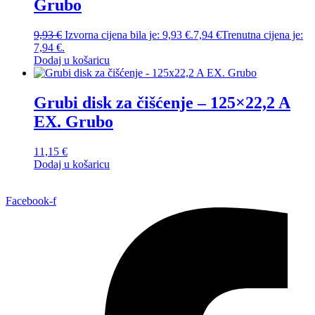
Grubo
9,93
€
Izvorna cijena bila je: 9,93 €.
7,94
€
Trenutna cijena je:
7,94 €.
Dodaj u košaricu
Grubi disk za čišćenje – 125×22,2 A
EX. Grubo
11,15
€
Dodaj u košaricu
Facebook-f