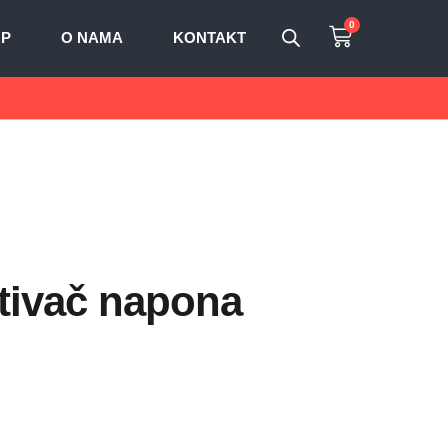
0
OP
O NAMA
KONTAKT
tivač napona