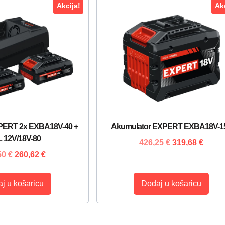
Akcija!
Akc
XPERT 2x EXBA18V-40 +
Akumulator EXPERT EXBA18V-1
 12V/18V-80
426,25
€
319,68
€
50
€
260,62
€
j u košaricu
Dodaj u košaricu