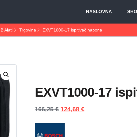
NASLOVNA
SH
B Alati
Trgovina
EXVT1000-17 ispitivač napona
EXVT1000-17 ispi
166,25
€
124,68
€