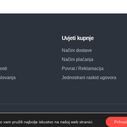
Uvjeti kupnje
Načini dostave
Načini plaćanja
osti
Povrat / Reklamacija
slovanja
Jednostrani raskid ugovora
 vam pružili najbolje iskustvo na našoj web stranici.
Prihva