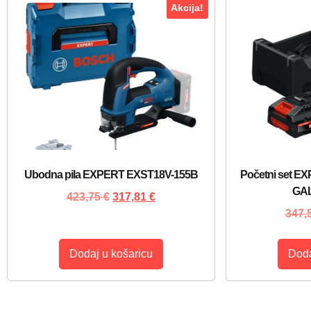
Akcija!
Ubodna pila EXPERT EXST18V-155B
Početni set E
GAL
423,75
€
317,81
€
347,
Dodaj u košaricu
Doda