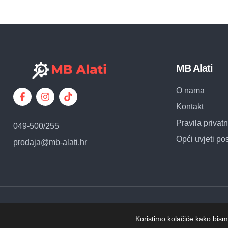
MB Alati
O nama
Kontakt
Pravila privatn
049-500/255
Opći uvjeti po
prodaja@mb-alati.hr
© Copyright – MB Alati – Sva prava pridržana.
Koristimo kolačiće kako bismo