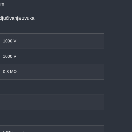
cm
ključivanja zvuka
1000 V
1000 V
0.3 MΩ