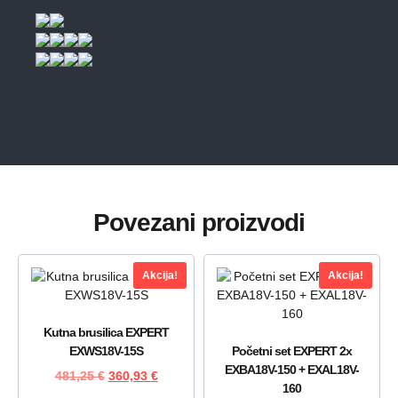
Povezani proizvodi
Akcija!
Akcija!
Kutna brusilica EXPERT
EXWS18V-15S
Početni set EXPERT 2x
EXBA18V-150 + EXAL18V-
481,25
€
360,93
€
160