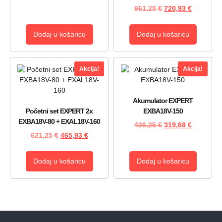
961,25
€
720,93
€
Dodaj u košaricu
Dodaj u košaricu
Akcija!
Akcija!
Akumulator EXPERT
Početni set EXPERT 2x
EXBA18V-150
EXBA18V-80 + EXAL18V-160
426,25
€
319,68
€
621,25
€
465,93
€
Dodaj u košaricu
Dodaj u košaricu