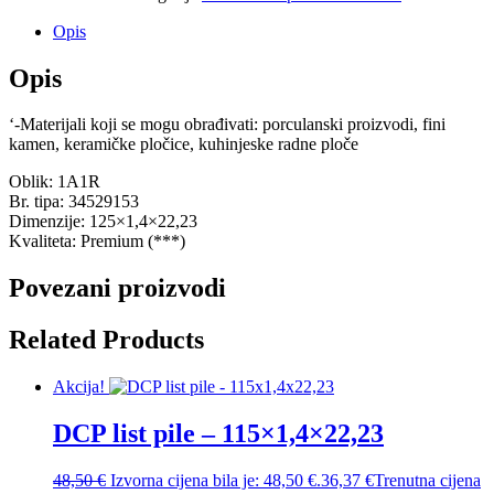
Opis
Opis
‘-Materijali koji se mogu obrađivati: porculanski proizvodi, fini
kamen, keramičke pločice, kuhinjeske radne ploče
Oblik: 1A1R
Br. tipa: 34529153
Dimenzije: 125×1,4×22,23
Kvaliteta: Premium (***)
Povezani proizvodi
Related Products
Akcija!
DCP list pile – 115×1,4×22,23
48,50
€
Izvorna cijena bila je: 48,50 €.
36,37
€
Trenutna cijena