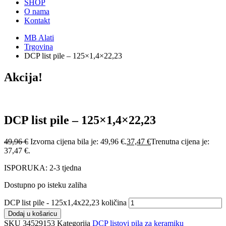
SHOP
O nama
Kontakt
MB Alati
Trgovina
DCP list pile – 125×1,4×22,23
Akcija!
DCP list pile – 125×1,4×22,23
49,96
€
Izvorna cijena bila je: 49,96 €.
37,47
€
Trenutna cijena je:
37,47 €.
ISPORUKA: 2-3 tjedna
Dostupno po isteku zaliha
DCP list pile - 125x1,4x22,23 količina
Dodaj u košaricu
SKU
34529153
Kategorija
DCP listovi pila za keramiku