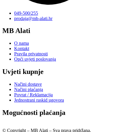
049-500/255
prodaja@mb-alati.hr
MB Alati
O nama
Kontakt
Pravila privatnosti
Opći uvjeti poslovanja
Uvjeti kupnje
Načini dostave
Načini plaćanja
Povrat / Reklamacija
Jednostrani raskid ugovora
Mogućnosti plaćanja
© Copyright – MB Alati – Sva prava pridržana.