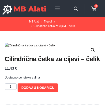
0
MB Alati
Trgovina
Cilindrična četka za cijevi – čelik
Cilindrična četka za cijevi – čelik
11,43
€
Dostupno po isteku zaliha
DODAJ U KOŠARICU