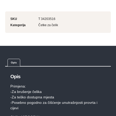
SKU
T 34203516
Kategorija
Četke za čelik
Opis
Opis
Primjena:
-Za brušenje čelika
-Za teško dostupna mjesta
-Posebno pogodno za čišćenje unutrašnjosti provrta i
cijevi