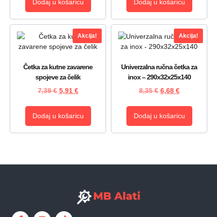
Dodaj u košaricu
Dodaj u košaricu
Akcija!
Akcija!
Četka za kutne zavarene
Univerzalna ručna četka za
spojeve za čelik
inox – 290x32x25x140
7,39
€
5,91
€
8,35
€
6,68
€
Dodaj u košaricu
Dodaj u košaricu