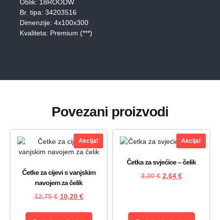
Oblik: 18ROODW
Br. tipa: 34203516
Dimenzije: 4x100x300
Kvaliteta: Premium (***)
Povezani proizvodi
Akcija!
Akcija!
Četka za svjećice – čelik
Četke za cijevi s vanjskim
3,30
€
2,64
€
navojem za čelik
12,75
€
10,20
€