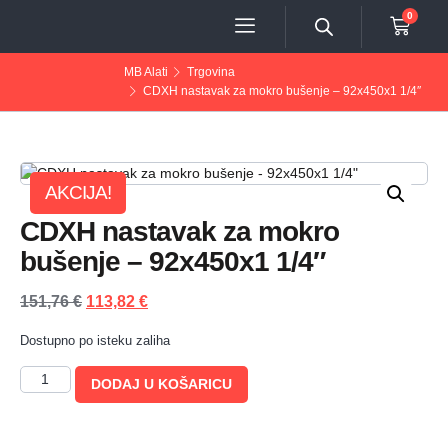
0
MB Alati
Trgovina
CDXH nastavak za mokro bušenje – 92x450x1 1/4″
AKCIJA!
CDXH nastavak za mokro
bušenje – 92x450x1 1/4″
151,76
€
113,82
€
Dostupno po isteku zaliha
DODAJ U KOŠARICU