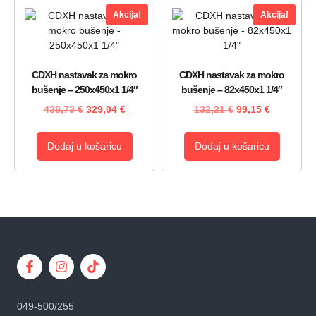
Akcija!
Akcija!
CDXH nastavak za mokro
CDXH nastavak za mokro
bušenje – 250x450x1 1/4″
bušenje – 82x450x1 1/4″
438,73
€
329,04
€
132,21
€
99,15
€
Dodaj u košaricu
Dodaj u košaricu
049-500/255