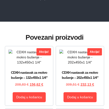
Povezani proizvodi
Akcija!
Akcija!
CDXH nastavak za mokro
CDXH nastavak za mokro
bušenje – 132x450x1 1/4″
bušenje – 202x450x1 1/4″
208,83
€
156,62
€
309,51
€
232,13
€
Dodaj u košaricu
Dodaj u košaricu