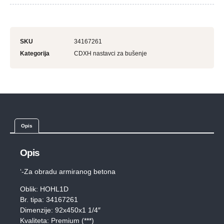
SKU
34167261
Kategorija
CDXH nastavci za bušenje
Opis
Opis
‘-Za obradu armiranog betona
Oblik: HOHL1D
Br. tipa: 34167261
Dimenzije: 92x450x1 1/4″
Kvaliteta: Premium (***)