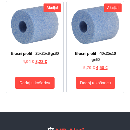
Akcija!
Akcija!
Brusni profil – 25x25x6 gr.80
Brusni profil – 40x25x10
gr.60
4,04
€
3,23
€
5,70
€
4,56
€
Dodaj u košaricu
Dodaj u košaricu