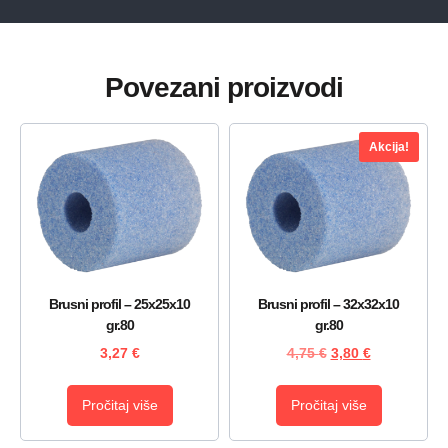
Povezani proizvodi
Akcija!
Brusni profil – 25x25x10
Brusni profil – 32x32x10
gr.80
gr.80
3,27
€
4,75
€
3,80
€
Pročitaj više
Pročitaj više