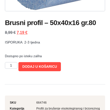
Brusni profil – 50x40x16 gr.80
8,99
€
7,19
€
ISPORUKA: 2-3 tjedna
Dostupno po isteku zaliha
DODAJ U KOŠARICU
SKU
664746
Kategorija
Profili za brušenje visokolegiranog i brzoreznog