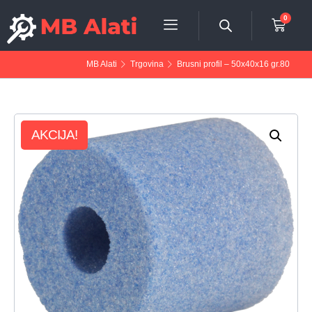
0
MB Alati
Trgovina
Brusni profil – 50x40x16 gr.80
AKCIJA!