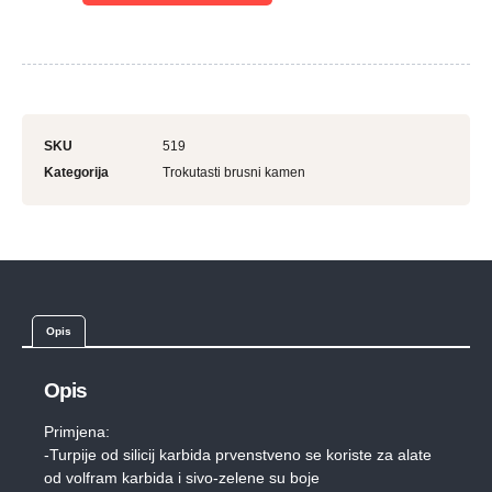
SKU
519
Kategorija
Trokutasti brusni kamen
Opis
Opis
Primjena:
-Turpije od silicij karbida prvenstveno se koriste za alate
od volfram karbida i sivo-zelene su boje