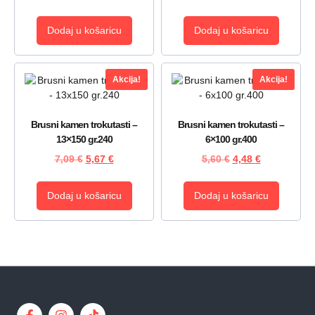
Dodaj u košaricu
Dodaj u košaricu
Akcija!
Akcija!
Brusni kamen trokutasti –
Brusni kamen trokutasti –
13×150 gr.240
6×100 gr.400
7,09
€
5,67
€
5,60
€
4,48
€
Dodaj u košaricu
Dodaj u košaricu