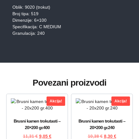
Oblik: 9020 (trokut)
Broj tipa: 519
Dimenzije: 6×100
Specifikacija: C MEDIUM
Granulacija: 240
Povezani proizvodi
Akcija!
Akcija!
Brusni kamen trokutasti –
Brusni kamen trokutasti –
20×200 gr.400
20×200 gr.240
11,31
€
9,05
€
10,38
€
8,30
€