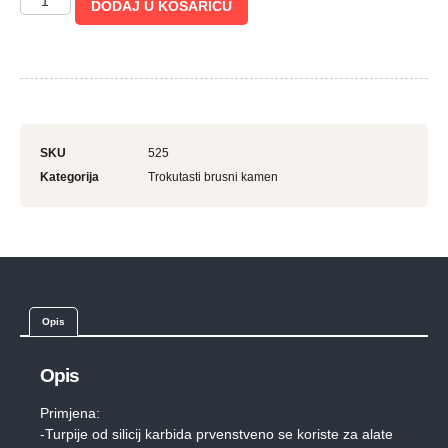
DODAJ U KOŠARICU
SKU
525
Kategorija
Trokutasti brusni kamen
Opis
Opis
Primjena:
-Turpije od silicij karbida prvenstveno se koriste za alate