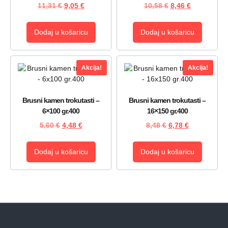
11,31
€
9,05
€
10,58
€
8,46
€
Dodaj u košaricu
Dodaj u košaricu
Akcija!
Akcija!
Brusni kamen trokutasti –
Brusni kamen trokutasti –
6×100 gr.400
16×150 gr.400
5,60
€
4,48
€
8,48
€
6,78
€
Dodaj u košaricu
Dodaj u košaricu