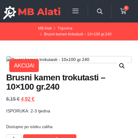
0
MB Alati
Trgovina
Brusni kamen trokutasti – 10×100 gr.240
AKCIJA!
Brusni kamen trokutasti –
10×100 gr.240
6,15
€
4,92
€
ISPORUKA: 2-3 tjedna
Dostupno po isteku zaliha