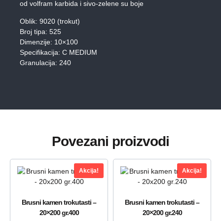
od volfram karbida i sivo-zelene su boje
Oblik: 9020 (trokut)
Broj tipa: 525
Dimenzije: 10×100
Specifikacija: C MEDIUM
Granulacija: 240
Povezani proizvodi
Akcija!
Akcija!
Brusni kamen trokutasti –
Brusni kamen trokutasti –
20×200 gr.400
20×200 gr.240