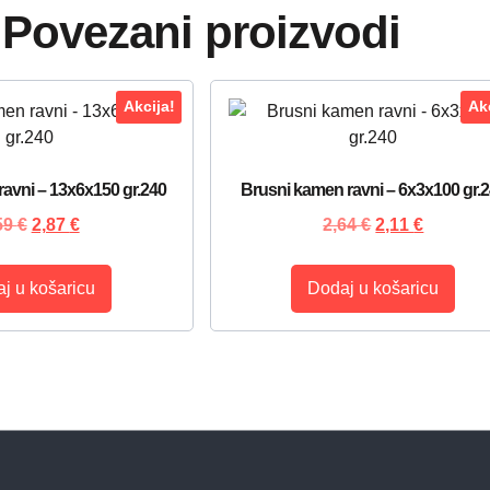
Povezani proizvodi
Akcija!
Akc
avni – 13x6x150 gr.240
Brusni kamen ravni – 6x3x100 gr.
59
€
2,87
€
2,64
€
2,11
€
j u košaricu
Dodaj u košaricu