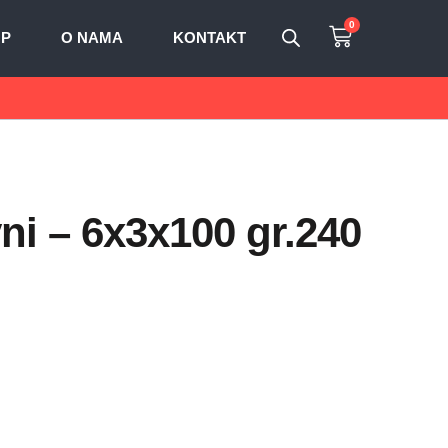
0
OP
O NAMA
KONTAKT
ni – 6x3x100 gr.240