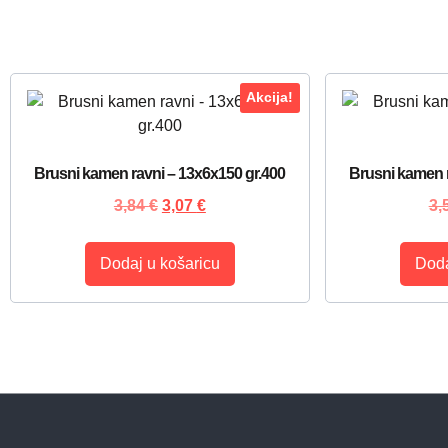
Akcija!
Brusni kamen ravni – 13x6x150 gr.400
Brusni kamen r
3,84
€
3,07
€
3,
Dodaj u košaricu
Doda