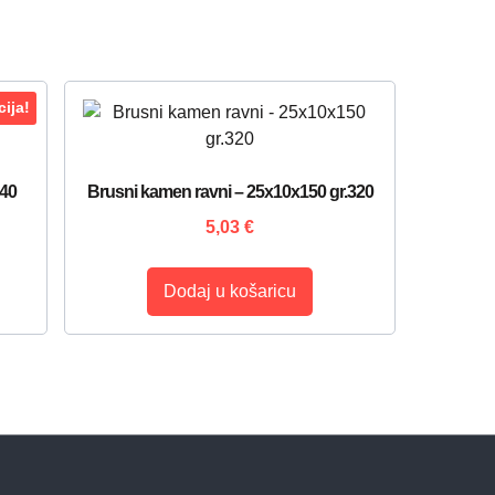
ija!
240
Brusni kamen ravni – 25x10x150 gr.320
5,03
€
Dodaj u košaricu