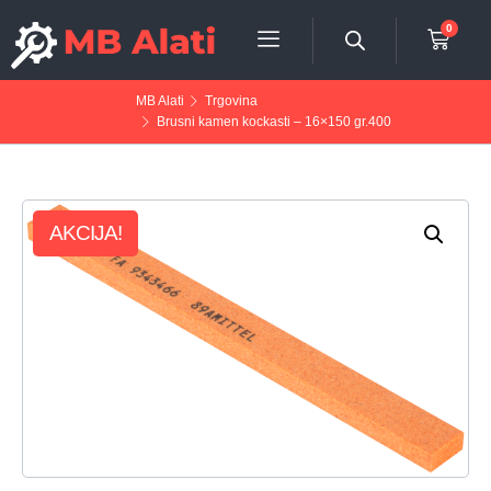
0
MB Alati
Trgovina
Brusni kamen kockasti – 16×150 gr.400
AKCIJA!