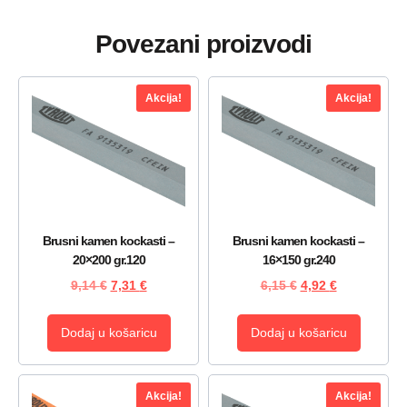
Povezani proizvodi
Akcija!
Akcija!
Brusni kamen kockasti –
Brusni kamen kockasti –
20×200 gr.120
16×150 gr.240
9,14
€
7,31
€
6,15
€
4,92
€
Dodaj u košaricu
Dodaj u košaricu
Akcija!
Akcija!