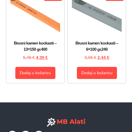
Brusni kamen kockasti –
Brusni kamen kockasti –
13×150 gr.400
6×100 gr.240
5,49
€
4,39
€
3,05
€
2,44
€
Dodaj u košaricu
Dodaj u košaricu