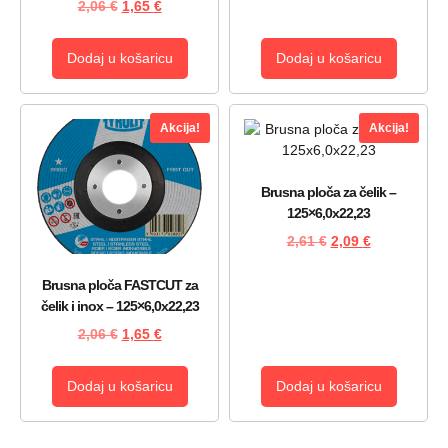
2,06
€
1,65
€
Dodaj u košaricu
Dodaj u košaricu
Akcija!
Akcija!
Brusna ploča za čelik –
125×6,0x22,23
2,61
€
2,09
€
Brusna ploča FASTCUT za
čelik i inox – 125×6,0x22,23
2,06
€
1,65
€
Dodaj u košaricu
Dodaj u košaricu