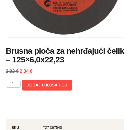
Brusna ploča za nehrđajući čelik
– 125×6,0x22,23
2,93
€
2,34
€
DODAJ U KOŠARICU
SKU
T27 367548