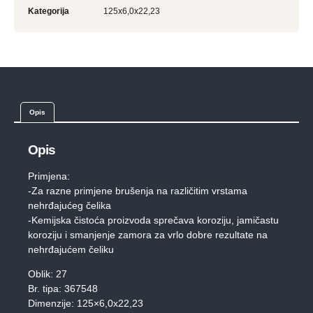
Kategorija
125x6,0x22,23
Opis
Opis
Primjena:
-Za razne primjene brušenja na različitim vrstama
nehrđajućeg čelika
-Kemijska čistoća proizvoda sprečava koroziju, jamičastu
koroziju i smanjenje zamora za vrlo dobre rezultate na
nehrđajućem čeliku
Oblik: 27
Br. tipa: 367548
Dimenzije: 125×6,0x22,23