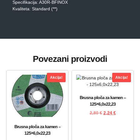
Specifikacija: A30R-BFINOX
Kvaliteta: Standard (**)
Povezani proizvodi
Akcija!
Akcija!
Brusna ploča za kamen –
125×6,0x22,23
2,80
€
2,24
€
Brusna ploča za kamen –
125×6,0x22,23