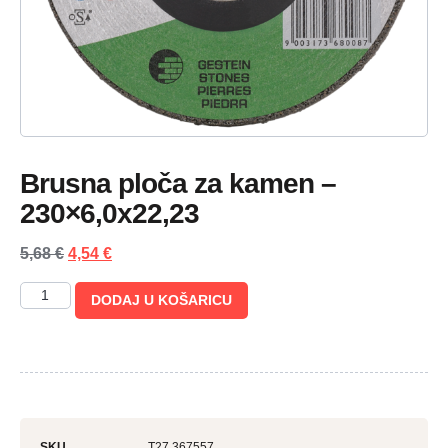
Brusna ploča za kamen –
230×6,0x22,23
5,68
€
4,54
€
DODAJ U KOŠARICU
SKU
T27 367557