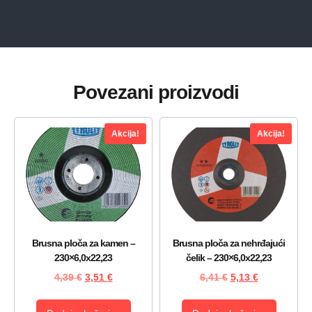
Povezani proizvodi
Akcija!
Akcija!
Brusna ploča za kamen –
Brusna ploča za nehrđajući
230×6,0x22,23
čelik – 230×6,0x22,23
4,39
€
3,51
€
6,41
€
5,13
€