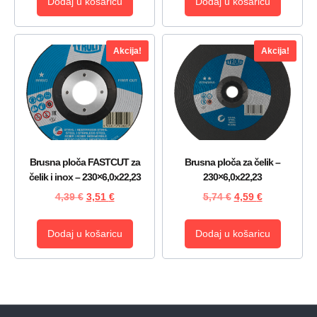
Dodaj u košaricu
Dodaj u košaricu
Akcija!
Akcija!
Brusna ploča FASTCUT za
Brusna ploča za čelik –
čelik i inox – 230×6,0x22,23
230×6,0x22,23
4,39
€
3,51
€
5,74
€
4,59
€
Dodaj u košaricu
Dodaj u košaricu