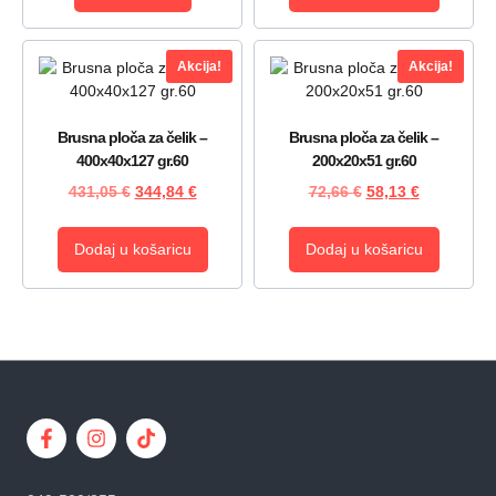
Akcija!
Akcija!
Brusna ploča za čelik –
Brusna ploča za čelik –
400x40x127 gr.60
200x20x51 gr.60
431,05
€
344,84
€
72,66
€
58,13
€
Dodaj u košaricu
Dodaj u košaricu