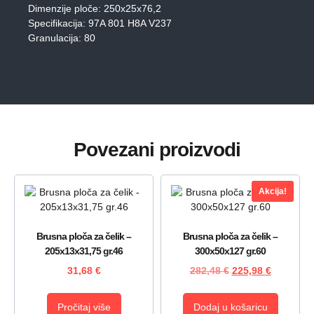
Dimenzije ploče: 250x25x76,2
Specifikacija: 97A 801 H8A V237
Granulacija: 80
Povezani proizvodi
Akcija!
Brusna ploča za čelik –
Brusna ploča za čelik –
205x13x31,75 gr.46
300x50x127 gr.60
31,68
€
282,48
€
225,98
€
Pročitaj više
Dodaj u košaricu