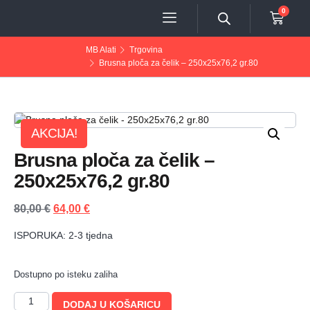
0
MB Alati
Trgovina
Brusna ploča za čelik – 250x25x76,2 gr.80
AKCIJA!
Brusna ploča za čelik –
250x25x76,2 gr.80
80,00
€
64,00
€
ISPORUKA: 2-3 tjedna
Dostupno po isteku zaliha
DODAJ U KOŠARICU