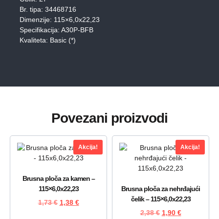
Br. tipa: 34468716
Dimenzije: 115×6,0x22,23
Specifikacija: A30P-BFB
Kvaliteta: Basic (*)
Povezani proizvodi
Akcija!
Akcija!
Brusna ploča za kamen –
115×6,0x22,23
Brusna ploča za nehrđajući
čelik – 115×6,0x22,23
1,73
€
1,38
€
2,38
€
1,90
€