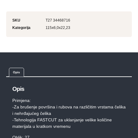
SKU
T27 34468716
Kategorija
115x6,0x22,23
Opis
Opis
Primjena:
-Za brušenje površina i rubova na različitim vrstama čelika
i nehrđajućeg čelika
-Tehnologija FASTCUT za uklanjanje velike količine
materijala u kratkom vremenu
Oblik: 27