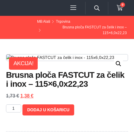
0
MB Alati
Trgovina
Brusna ploča FASTCUT za čelik i inox –
115×6,0x22,23
AKCIJA!
Brusna ploča FASTCUT za čelik
i inox – 115×6,0x22,23
1,73
€
1,38
€
DODAJ U KOŠARICU