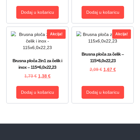
Dodaj u košaricu
Dodaj u košaricu
Akcija!
Akcija!
Brusna ploča za čelik –
Brusna ploča 2in1 za čelik i
115×6,0x22,23
inox – 115×6,0x22,23
2,09
€
1,67
€
1,73
€
1,38
€
Dodaj u košaricu
Dodaj u košaricu