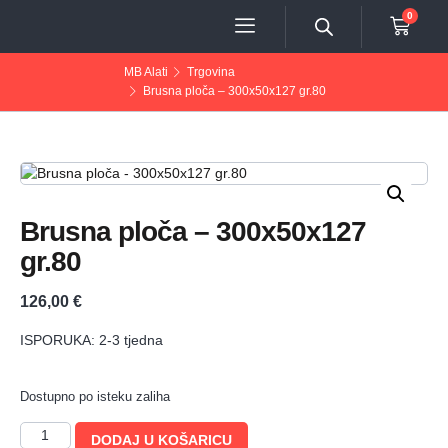
0
MB Alati
Trgovina
Brusna ploča – 300x50x127 gr.80
Brusna ploča – 300x50x127
gr.80
126,00
€
ISPORUKA: 2-3 tjedna
Dostupno po isteku zaliha
DODAJ U KOŠARICU