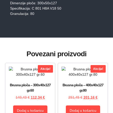
Dimenzije ploče: 300x50x127
Specifikacija: C 801 H8A V18 50
Granulacija: 80
Povezani proizvodi
Akcija!
Akcija!
Brusna ploča – 300x40x127
Brusna ploča – 400x40x127
gr.60
gr.80
140,43
€
112,34
€
251,45
€
201,16
€
Dodaj u košaricu
Dodaj u košaricu